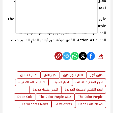
مقتل 11 شخصًا وتشريد أكثر من 153,000 آخرين، إلى جانب
تدمير أكثر من 12,000 مبنى.
على الصعيد الفني، كان آخر أعمال ديون كول فيلم The Color
Purple الذي عُرض في عام 2023 ونال إشادة واسعة من
الجماهير والنقاد. كما انتهى كول مؤخرًا من تصوير فيلمه
الجديد Action #1، المُقرر عرضه في أواخر العام الحالي 2025.
شارك
ديون كول
اخبار ديون كول
اخبار الفن
اخبار الفنانين
اخبار الفنانين الاجانب
اخبار السينما
اخبار الافلام الاجنبية
اخبار الافلام الاجنبية الجديدة
افلام اجنبية جديدة
The Color Purple
فيلم The Color Purple
Deon Cole
LA wildfires News
LA wildfires
Deon Cole News