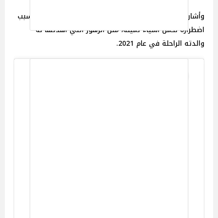
وأشار إلى الثقل العاطفي الناتج عن ترك منزله، لا سيما بسبب
اضطراره لحمل أشياء ثمينة، مثل الزهور التي أهدتها له
والدته الراحلة في عام 2021.
View this post on Instagram