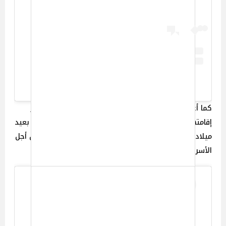
A post shared by Deon Cole (@deoncole)
كما أعلن كول إلغاء حفلة عيد ميلاده التي كان من المقرر
إقامتها في منزله، قائلاً: "لا أشعر أن من الصواب الاحتفال بعيد
ميلادي بينما يخسر الناس كل ما يملكون. أرجوكم صلوا من أجل
الأسر المتضررة من الحرائق".