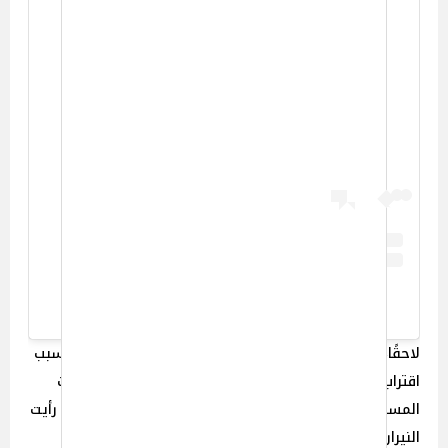
View this post on Instagram
A post shared by Deon Cole (@deoncole)
لاحقًا، نشر كول مقطع فيديو يوثق لحظة إخلائه لمنزله بسبب
اقتراب النيران، وعبّر عن حزنه قائلاً: "هذا اليوم مدمر. غادرت
المستشفى وأنا أشعر بتوعك، واضطررت إلى إخلاء منزلي. رأيت
النيران تتصاعد من خلف المنزل. إنه كابوس".