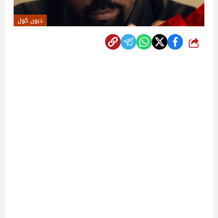
ديون كول
شارك