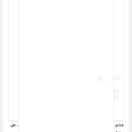
View this post on Instagram
A post shared by Deon Cole (@deoncole)
جدير بالذكر أن حرائق كاليفورنيا المدمرة أسفرت حتى الآن عن