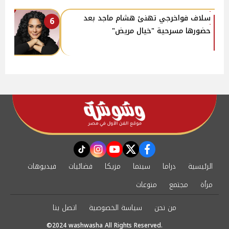
سلاف فواخرجي تهنئ هشام ماجد بعد
6
حضورها مسرحية "خيال مريض"
instagram
tiktok
youtube
twitter
facebook
الرئيسية
دراما
سينما
مزيكا
فضائيات
فيديوهات
مرأة
مجتمع
منوعات
من نحن
سياسة الخصوصية
اتصل بنا
©2024 washwasha All Rights Reserved.