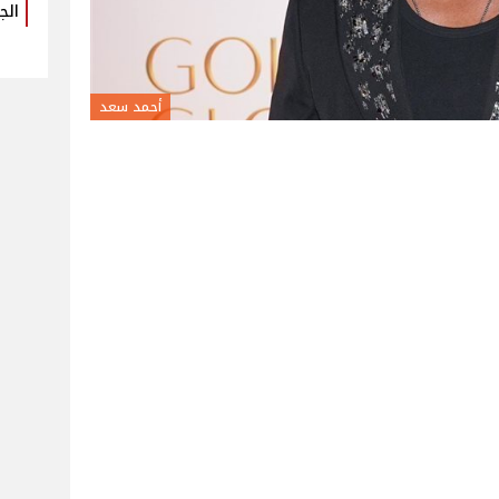
الج
أحمد سعد