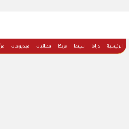
الرئيسية
دراما
سينما
مزيكا
فضائيات
فيديوهات
مرأ