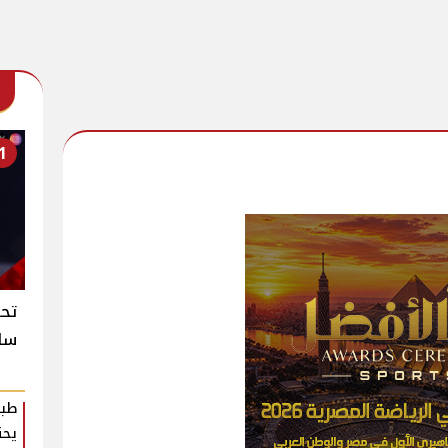
1
تح
سلا
طبي
يحت