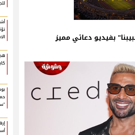
للج
أشي
تؤث
يبنا" بفيديو دعائي مميز
الا
هجو
كاب
بوس
حما
"سع
إره
أسب