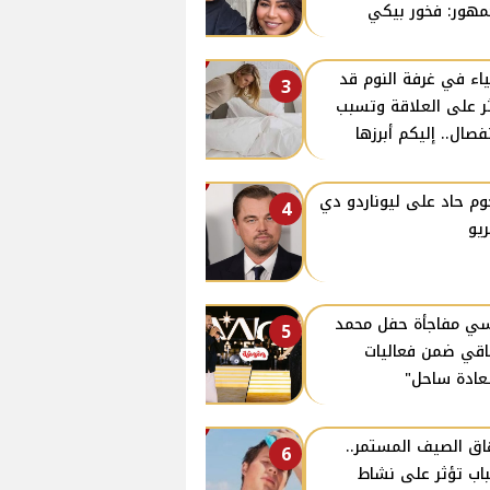
مهور: فخور بيكي
اء في غرفة النوم قد
3
ر على العلاقة وتسبب
نفصال.. إليكم أبرزها
م حاد على ليوناردو دي
4
ريو
ي مفاجأة حفل محمد
5
قي ضمن فعاليات
ادة ساحل"
اق الصيف المستمر..
6
اب تؤثر على نشاط