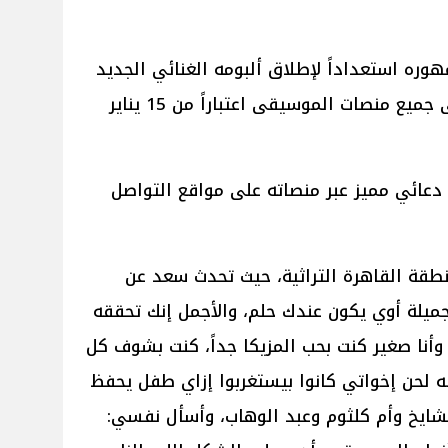
ه استعداداً لإطلاق ألبومه الغنائي الجديد
"حبيبنا"، الذي من المقرر طرحه على جميع منصات الموسيقى اعتباراً من 15 يناير
عائي مميز عبر منصاته على مواقع التواصل
طقة القاهرة التراثية، حيث تحدث سعد عن
 جميلة أوي يكون عندك حلم، والأجمل إنك تحققه
ا صغير كنت بحب المزيكا جداً، كنت بشوف كل
ه لحن إخواتي كانوا بيستغربوا إزاي طفل يحفظ
شايخ وأم كلثوم وعبد الوهاب، وأسأل نفسي: