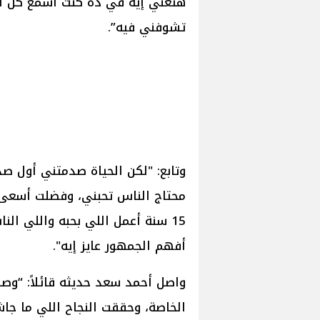
هتغني إيه في ده كنت أسمع كل أن
تشوفني فيه”.
وتابع: "لكن الحياة صدمتني أول
محتاج الناس تحبني، وفضلت أسعى
15 سنة أعمل اللي بحبه واللي ال
أفهم الجمهور عايز إيه".
واصل أحمد سعد حديثه قائلاً: “وصل
الخاصة، وحققت النجاح اللي ما ج