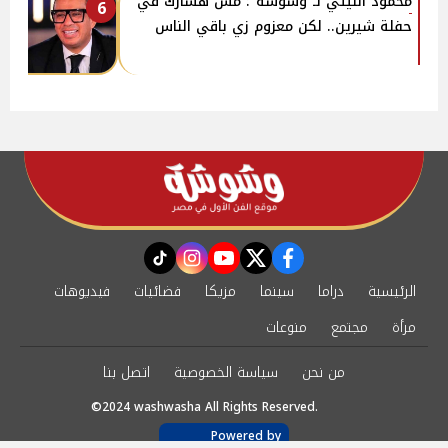
محمود الليثي لـ"وشوشة": مش هشارك في
6
حفلة شيرين.. لكن معزوم زي باقي الناس
instagram
tiktok
youtube
twitter
facebook
الرئيسية
دراما
سينما
مزيكا
فضائيات
فيديوهات
مرأة
مجتمع
منوعات
من نحن
سياسة الخصوصية
اتصل بنا
©2024 washwasha All Rights Reserved.
Powered by