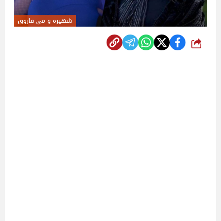
شهيرة و مي فاروق
شارك