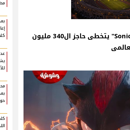
مطع
بعد
إعا
فيلم "Sonic The Hedgehog 3" يتخطى حاجز ال340 مليون
كلا
عالمى
عدو
يشي
للأ
محم
بعد
حوا
كلم
الل