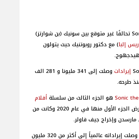
يشهد فيلم Sonic The Hedgehog 3 تحالفًا غير متوقع بين سونيك (بن شوارتز)
ريس إلبا
) مع دكتور روبوتنيك حيث يتولون
هيدجهوج.
إيرادات
وصلت إلى 341 مليونا و 281 الف
نذ طرحه.
هو الجزء الثالث من سلسلة
أفلام
الرسوم المتحركة Sonic التي تم عرض الجزء الأول منها في عام 2020 وكانت من
مارسدن وإخراج جيف فاولر.
ونجح الجزء الأول نجاحاً ساحقاً حتى وصلت إيراداته عالمياً إلى أكثر من 320 مليون