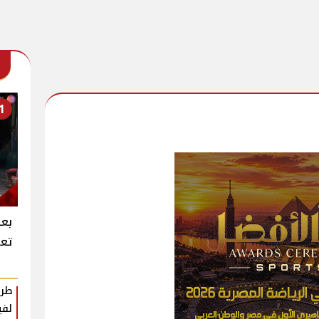
1
بعد
تعر
طرح
لفي