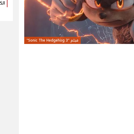
الك
فيلم "Sonic The Hedgehog 3"