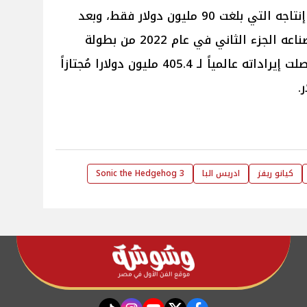
دولاراً أمريكياً متفوقاً على ميزانية إنتاجه التي بلغت 90 مليون دولار فقط، وبعد
نجاح الفيلم أصدر منتجي الفيلم وصناعه الجزء الثاني في عام 2022 من بطولة
نفس الأبطال ونجح الفيلم أيضاً ووصلت إيراداته عالمياً لـ 405.4 مليون دولارا مُجتازاً
كيانو ريفز
ادريس البا
Sonic the Hedgehog 3