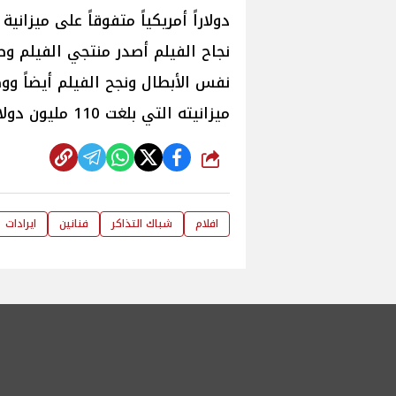
ميزانيته التي بلغت 110 مليون دولار.
شارك
افلام
شباك التذاكر
فنانين
ايرادات