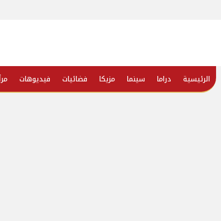
الرئيسية
دراما
سينما
مزيكا
فضائيات
فيديوهات
مرأ