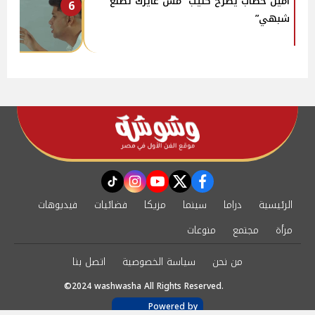
أمين خطاب يطرح كليب “مش عايزك تطلع
6
شبهي”
instagram
tiktok
youtube
twitter
facebook
الرئيسية
دراما
سينما
مزيكا
فضائيات
فيديوهات
مرأة
مجتمع
منوعات
من نحن
سياسة الخصوصية
اتصل بنا
©2024 washwasha All Rights Reserved.
Powered by