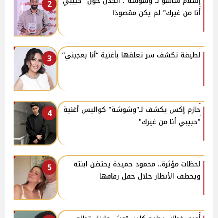
إسلام ساسو لـ"وشوشة": الجدل حول "حبيبي
2
أنا من غيرك" لم يكن مقصودًا
لطيفة تكشف سر تعلقها بأغنية “أنا بعجبني”
3
حازم إكس يكشف لـ"وشوشة" كواليس أغنية
4
"حبيبي أنا من غيرك"
لحظات مؤثرة.. محمود حميدة يحتضن ابنته
5
ويخطف الأنظار خلال حفل زفافها