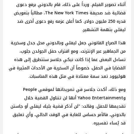
أثناء تصوير الفيلم. ورداً على ذلك، قام بالدوني برفع دعوى
قضائية ضد صحيفة The New York Times، مطالباً بتعويض
قدره 250 مليون دولار، كما أعلن عزمه رفع دعوى أخرى ضد
ليفلي بتهمة التشهير.
هذا الصراع القانوني جعل ليفلي وبالدوني محل جدل وسخرية
من الجماهير عبر الإنترنت. ومع اقتراب حفل الجولدن جلوب،
تساءل البعض عما إذا كانت نيكي جلاسر ستتطرق إلى هذه
القضايا في الحفل، خصوصاً أن السخرية من الأحداث المثيرة في
هوليوود تعد سمة معتادة في مثل هذه المناسبات.
ومع ذلك، أكدت جلاسر في تصريحاتها لموقعي People
وYahoo Entertainment أنها لن تتناول القضية خلال
تقديمها للحفل. وقالت: "لن أذكر قضية بليك ليفلي أو جاستن
بالدوني، فالأمر حساس للغاية في الوقت الحالي، وأي تعليق
قد يُساء تفسيره.