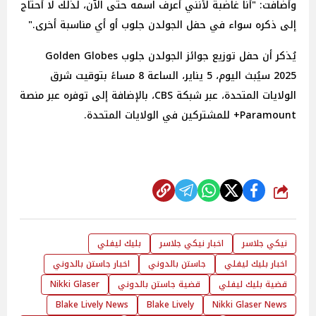
وأضافت: "أنا غاضبة لأنني أعرف اسمه حتى الآن، لذلك لا أحتاج
إلى ذكره سواء في حفل الجولدن جلوب أو أي مناسبة أخرى."
يُذكر أن حفل توزيع جوائز الجولدن جلوب Golden Globes
2025 سيُبث اليوم، 5 يناير، الساعة 8 مساءً بتوقيت شرق
الولايات المتحدة، عبر شبكة CBS، بالإضافة إلى توفره عبر منصة
Paramount+ للمشتركين في الولايات المتحدة.
شارك
نيكي جلاسر
اخبار نيكي جلاسر
بليك ليفلي
اخبار بليك ليفلي
جاستن بالدوني
اخبار جاستن بالدوني
قضية بليك ليفلي
قضية جاستن بالدوني
Nikki Glaser
Blake Lively News
Blake Lively
Nikki Glaser News