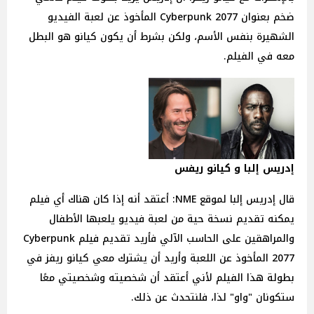
ضخم بعنوان Cyberpunk 2077 المأخوذ عن لعبة الفيديو
الشهيرة بنفس الأسم، ولكن بشرط أن يكون كيانو هو البطل
معه في الفيلم.
إدريس إلبا و كيانو ريفس
قال إدريس إلبا لموقع NME: أعتقد أنه إذا كان هناك أي فيلم
يمكنه تقديم نسخة حية من لعبة فيديو يلعبها الأطفال
والمراهقين على الحاسب الآلي فأريد تقديم فيلم Cyberpunk
2077 المأخوذ عن اللعبة وأريد أن يشترك معي كيانو ريفز في
بطولة هذا الفيلم لأني أعتقد أن شخصيته وشخصيتي معًا
ستكونان "واو" لذا، فلنتحدث عن ذلك.