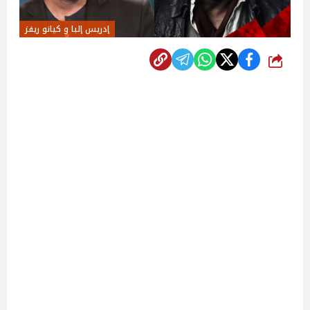
إدريس إلبا و كيانو ريفز
شارك