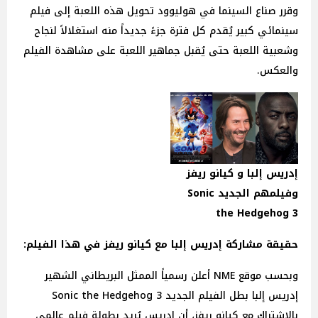
وقرر صناع السينما في هوليوود تحويل هذه اللعبة إلى فيلم
سينمائي كبير يُقدم كل فترة جزءً جديداً منه استغلالاً لنجاح
وشعبية اللعبة حتى يُقبل جماهير اللعبة على مشاهدة الفيلم
والعكس.
إدريس إلبا و كيانو ريفز
وفيلمهم الجديد Sonic
the Hedgehog 3
حقيقة مشاركة إدريس إلبا مع كيانو ريفز في هذا الفيلم:
وبحسب موقع NME أعلن رسمياً الممثل البريطاني الشهير
إدريس إلبا بطل الفيلم الجديد Sonic the Hedgehog 3
بالإشتراك مع كيانو ريفز، أن إدريس يُريد بطولة فيلم عالمي