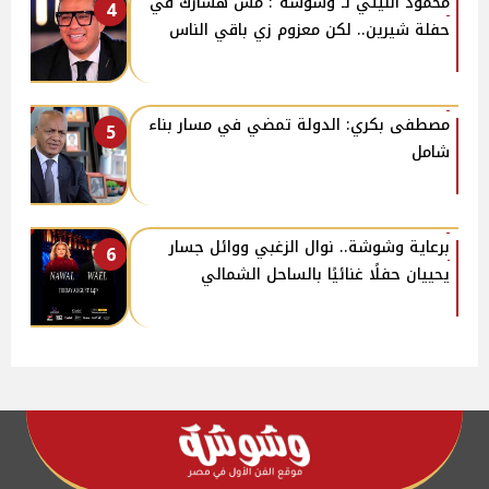
محمود الليثي لـ"وشوشة": مش هشارك في
4
حفلة شيرين.. لكن معزوم زي باقي الناس
مصطفى بكري: الدولة تمضي في مسار بناء
5
شامل
برعاية وشوشة.. نوال الزغبي ووائل جسار
6
يحييان حفلًا غنائيًا بالساحل الشمالي