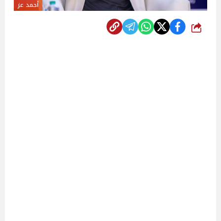
أحمد عز
شارك