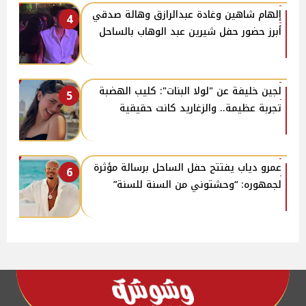
إلهام شاهين وغادة عبدالرازق وهالة صدقي
4
أبرز حضور حفل شيرين عبد الوهاب بالساحل
لجين خليفة عن "لولا البنات": كليب الهضبة
5
تجربة عظيمة.. والزغاريد كانت حقيقية
عمرو دياب يفتتح حفل الساحل برسالة مؤثرة
6
لجمهوره: “وحشتوني من السنة للسنة”