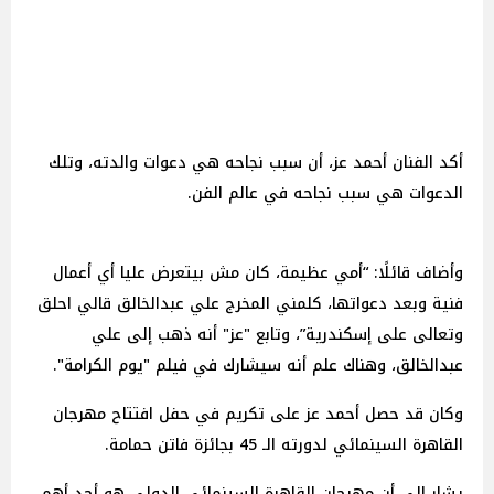
أكد الفنان أحمد عز، أن سبب نجاحه هي دعوات والدته، وتلك
الدعوات هي سبب نجاحه في عالم الفن.
وأضاف قائلًا: “أمي عظيمة، كان مش بيتعرض عليا أي أعمال
فنية وبعد دعواتها، كلمني المخرج علي عبدالخالق قالي احلق
وتعالى على إسكندرية”، وتابع "عز" أنه ذهب إلى علي
عبدالخالق، وهناك علم أنه سيشارك في فيلم "يوم الكرامة".
وكان قد حصل أحمد عز على تكريم في حفل افتتاح مهرجان
القاهرة السينمائي لدورته الـ 45 بجائزة فاتن حمامة.
يشار إلى أن مهرجان القاهرة السينمائي الدولي هو أحد أهم