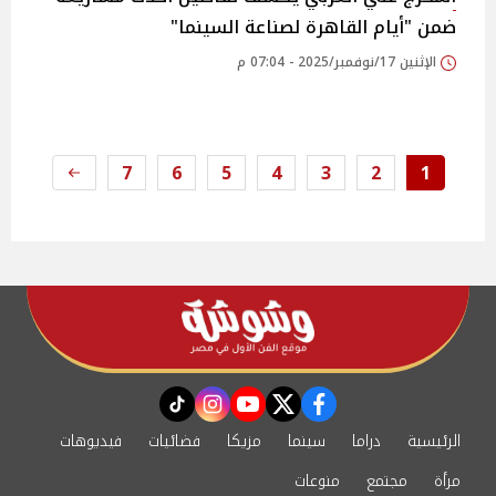
ضمن "أيام القاهرة لصناعة السينما"
الإثنين 17/نوفمبر/2025 - 07:04 م
7
6
5
4
3
2
1
instagram
tiktok
youtube
twitter
facebook
الرئيسية
دراما
سينما
مزيكا
فضائيات
فيديوهات
مرأة
مجتمع
منوعات