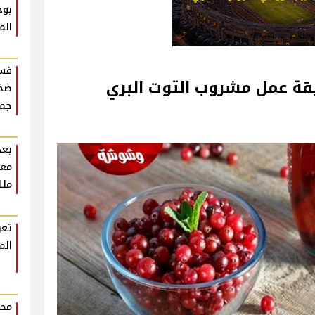
بوح
الم
فست
قة عمل مشروب التوت البري
ضخم
جمه
بعد
معل
ملك
تعر
الم
محم