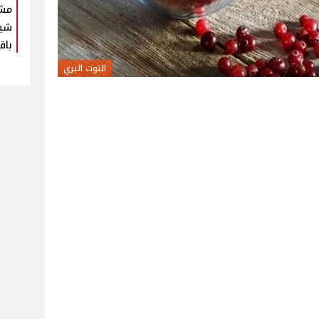
مش
شير
باق
التوت البري