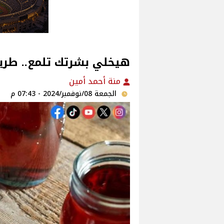
هيخلي بشرتك تلمع.. طري
منة أحمد أمين‎
الجمعة 08/نوفمبر/2024 - 07:43 م