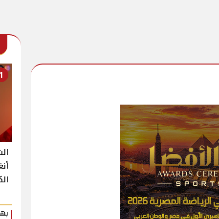
1
الش
أنغ
الك
بهي