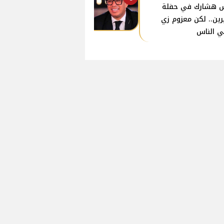
 هشارك في حفلة
ين.. لكن معزوم زي
ي الناس