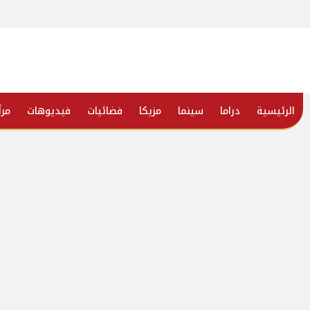
الرئيسية
دراما
سينما
مزيكا
فضائيات
فيديوهات
مرأ