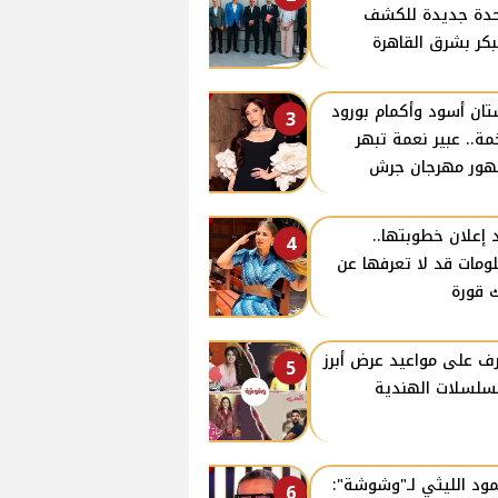
دة جديدة للكشف
بكر بشرق القاهرة
ان أسود وأكمام بورود
3
ة.. عبير نعمة تبهر
ور مهرجان جرش
 إعلان خطوبتها..
4
ومات قد لا تعرفها عن
 قورة
ف على مواعيد عرض أبرز
5
سلسلات الهندية
ود الليثي لـ"وشوشة":
6