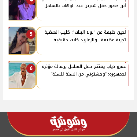
أبرز حضور حفل شيرين عبد الوهاب بالساحل
لجين خليفة عن "لولا البنات": كليب الهضبة
5
تجربة عظيمة.. والزغاريد كانت حقيقية
عمرو دياب يفتتح حفل الساحل برسالة مؤثرة
6
لجمهوره: “وحشتوني من السنة للسنة”