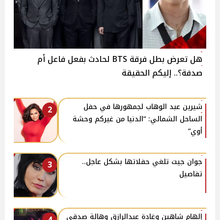
هل تعرض بطل فرقة BTS لحادث بفعل فاعل أم
صدفة؟.. إليكم الحقيقة
شيرين عبد الوهاب لجمهورها في حفل
2
الساحل الشمالي: “الدنيا من غيركم وحشة
أوي”
جوان جيت تلغي حفلاتها بشكل عاجل..
3
تفاصيل
إلهام شاهين وغادة عبدالرازق وهالة صدقي
4