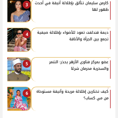
كارمن سليمان تتألق بإطلالة أنيقة في أحدث
3
ظهور لها
ديمة قندلفت تعود للأضواء بإطلالة صيفية
4
تجمع بين الجرأة والأناقة
عضو بمركز فتاوى الأزهر يحذر: التنمر
5
والسخرية محرمان شرعًا
كيف تختارين إطلالة مريحة وأنيقة مستوحاة
6
من مي كساب؟