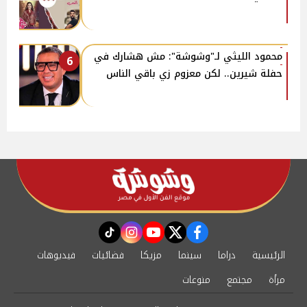
محمود الليثي لـ"وشوشة": مش هشارك في
6
حفلة شيرين.. لكن معزوم زي باقي الناس
instagram
tiktok
youtube
twitter
facebook
الرئيسية
دراما
سينما
مزيكا
فضائيات
فيديوهات
مرأة
مجتمع
منوعات