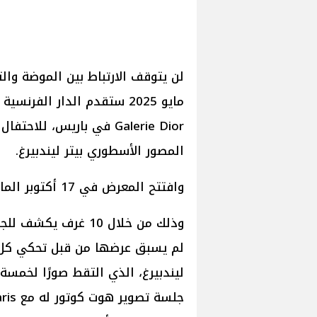
المصور الأسطوري بيتر ليندبيرغ.
وافتتح المعرض في 17 أكتوبر الماضي وأنشئ بالتعاون مع مؤسسة بيتر ليندبيرغ.
وذلك من خلال 10 غرف يكشف للجمهور أكثر من 100 صورة ملتقطة و
لم يسبق عرضها من قبل تحكي كل ص
ليندبيرغ، الذي التقط صورًا لخمسة 
جلسة تصوير هوت كوتور له مع Vogue Paris في عام 1988 إلي