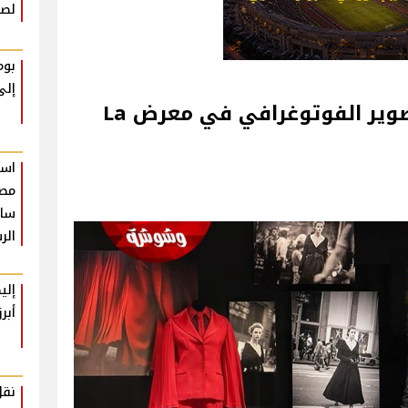
لصع
بوم
إلى
الارتباط بين الموضة والتصوير الفوتوغرافي في معرض La
است
مصر
سام
الر
إلي
أبر
نقل