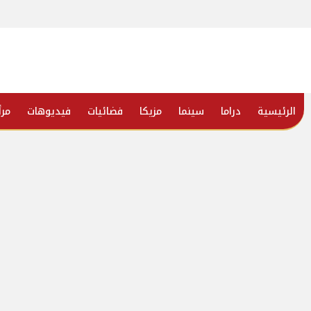
الرئيسية
دراما
سينما
مزيكا
فضائيات
فيديوهات
مرأ