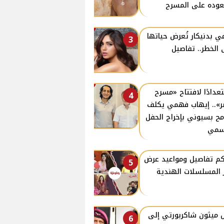
وده على المسرح
ي بدنيكار تُعرض حياتها
3
 الخطر.. تفاصيل
عدادًا لافتتاح «مسرح
4
».. إيهاب فهمي يكلف
ح بسيوني بإخراج الحفل
سمي
كم تفاصيل ومواعيد عرض
5
ز المسلسلات الهندية
 ميثون شاكربورتي إلى
6