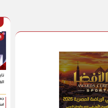
1
تاي
الق
جمه
افت