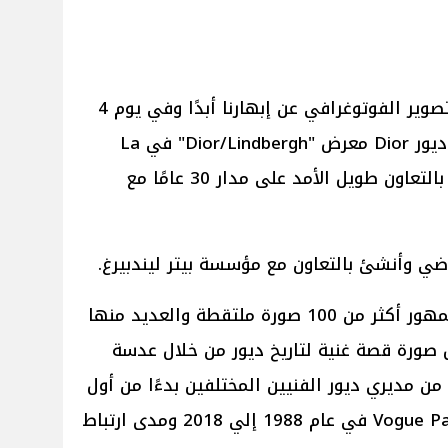
لن يتوقف الارتباط بين الموضة والتصوير الفوتوغرافي عن إبهارنا أبدًا وفي يوم 4
مايو 2025 ستقدم الدار الفرنسية ديور Dior معرض "Dior/Lindbergh" في La
Galerie Dior في باريس، للاحتفال بالتعاون طويل الأمد على مدار 30 عامًا مع
العديد منها
ورة قصة غنية لتاريخ ديور من خلال عدسة
من مديري ديور الفنيين المختلفين بدءًا من أول
2018 ومدى ارتباط