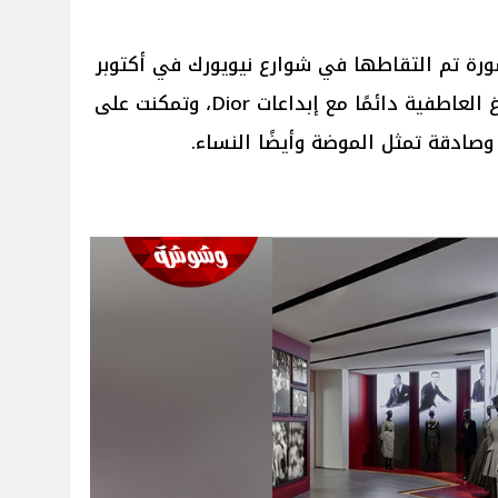
ورة تم التقاطها في شوارع نيويورك في أكتوبر
2018، لقد تحاورت صور بيتر ليندبيرغ العاطفية دائمًا مع إبداعات Dior، وتمكنت على
صادقة تمثل الموضة وأيضًا النساء.