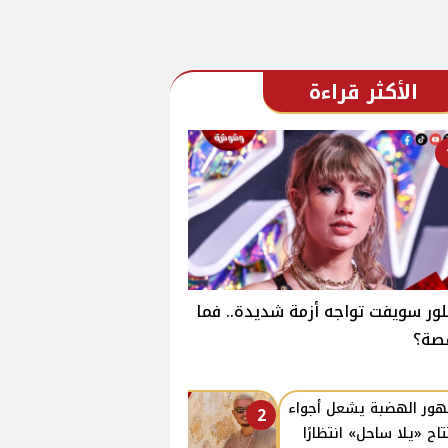
الأكثر قراءة
لور سويفت تواجه أزمة شديدة.. فما
صة؟
ور الهضبة يشعل أجواء
2
تاح «يلا ساحل» انتظارًا