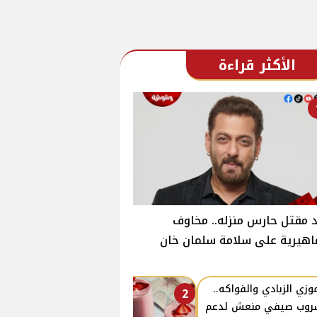
الأكثر قراءة
 مقتل حارس منزله.. مخاوف
هيرية على سلامة سلمان خان
زي الزبادي والفواكه..
2
روب صيفي منعش لدعم