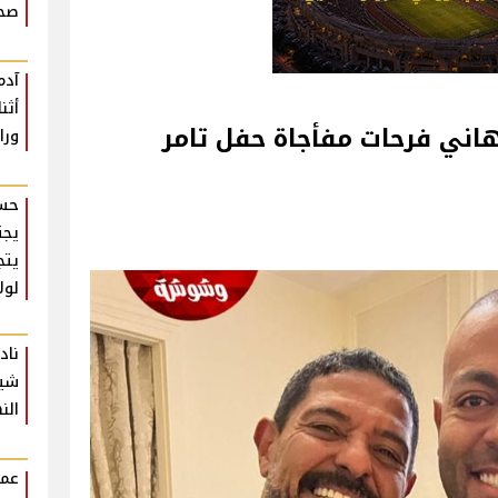
صحة
آدم
أثن
هاني فرحات مفأجاة حفل تامر
ورا
حسن
يجت
يتج
لول
ناد
شير
الن
عمر