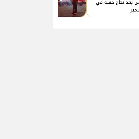
 بعد نجاح حفله في
لمين