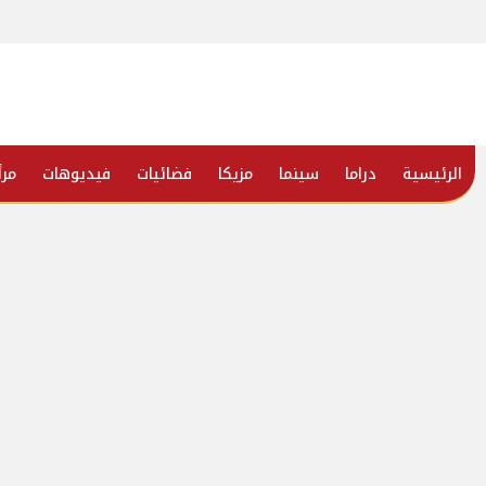
الرئيسية
دراما
سينما
مزيكا
فضائيات
فيديوهات
مرأ