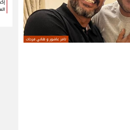
إكس
الع
تامر عاشور و هاني فرحات