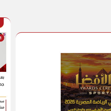
1
بعد
جما
سمو
مش