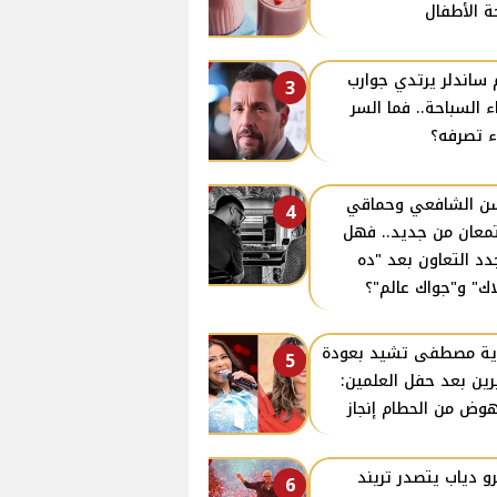
 الأطفال
 ساندلر يرتدي جوارب
3
اء السباحة.. فما السر
ء تصرفه؟
 الشافعي وحماقي
4
معان من جديد.. فهل
دد التعاون بعد "ده
اك" و"جواك عالم"؟
ية مصطفى تشيد بعودة
5
ين بعد حفل العلمين:
هوض من الحطام إنجاز
و دياب يتصدر تريند
6