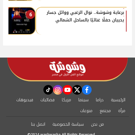
برعاية وشوشة.. نوال الزغبي ووائل جسار
6
يحييان حفلًا غنائيًا بالساحل الشمالي
instagram
tiktok
youtube
twitter
facebook
الرئيسية
دراما
سينما
مزيكا
فضائيات
فيديوهات
مرأة
مجتمع
منوعات
من نحن
سياسة الخصوصية
اتصل بنا
©2024 washwasha All Rights Reserved.