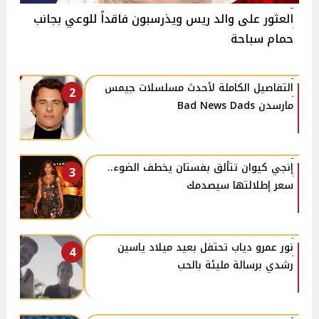
العثور على والد ريس ويذرسبون فاقداً للوعي بجانب
حمام سباحة
التفاصيل الكاملة لأحدث مسلسلات جيمس
2
مارسدن Bad News Dads
إنجي كيوان تتألق بفستان يخطف الضوء..
3
سعر إطلالتها سيصدمك
نور عمرو دياب تحتفل بعيد ميلاد ياسين
4
رشدي برسالة مليئة بالحب