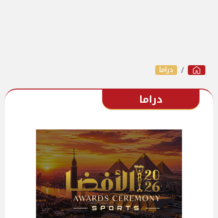
دراما
دراما