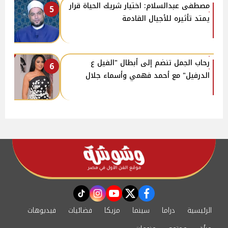
مصطفى عبدالسلام: اختيار شريك الحياة قرار
5
يمتد تأثيره للأجيال القادمة
رحاب الجمل تنضم إلى أبطال "الفيل ع
6
الدرفيل" مع أحمد فهمي وأسماء جلال
instagram
tiktok
youtube
twitter
facebook
الرئيسية
دراما
سينما
مزيكا
فضائيات
فيديوهات