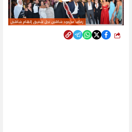
زفاف محمود شاهين نجل شقيق إلهام شاهين
شارك