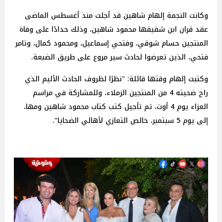
وكانت النجمة إلهام شاهين قد أجلت منذ أغسطس الماضى
عقد قران ابن شقيقها محمود شاهين، وذلك حدادًا على وفاة
المنتجين حسام شوقي، وفتحي إسماعيل، ومحمود كمال، وتامر
فتحي، الذين تعرضوا لحادث سير مروع على طريق الضبعة.
وكتبت إلهام وقتها قائلة: "نظرًا لظروف الحادث الأليم الذي
راح ضحيته 4 من المنتجين الزملاء، وللمشاركة في مراسم
العزاء يوم 4 أوت، تم تأجيل كتب كتاب محمود شاهين ومها،
إلى يوم 5 سبتمبر، خالص التعازي لأهالي الضحايا".