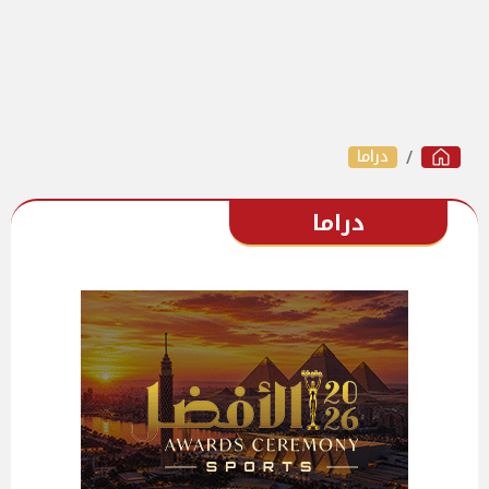
دراما
دراما