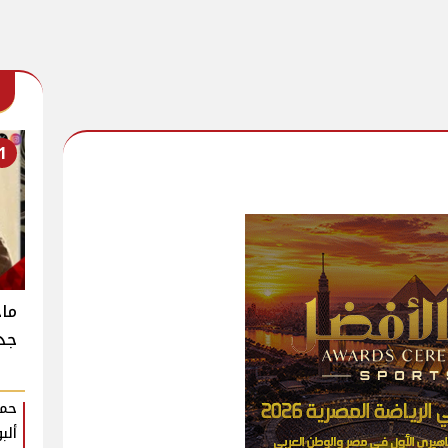
1
جدي
حمو
ألب