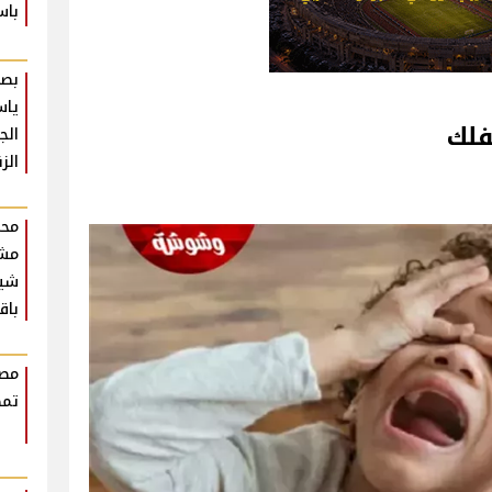
باس
بصو
ياس
الج
الز
محم
مش
شير
باق
مصط
تمض