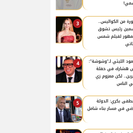
مي!
رة من الكواليس..
3
مين رئيس تشوق
مهور لفيلم شمس
ناتي
ود الليثي لـ"وشوشة":
4
 هشارك في حفلة
ين.. لكن معزوم زي
ي الناس
فى بكري: الدولة
5
ي في مسار بناء شامل