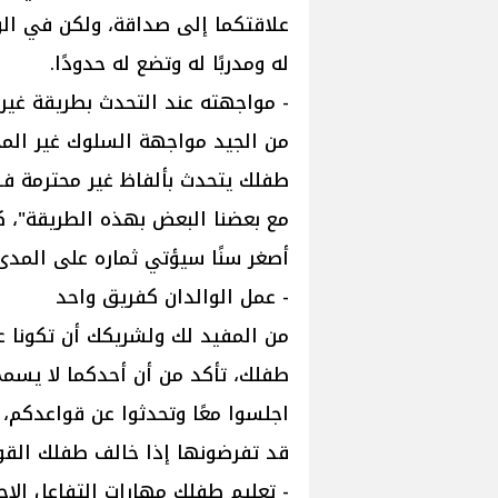
علاقتكما إلى صداقة، ولكن في الوق
له ومدربًا له وتضع له حدودًا.
- مواجهته عند التحدث بطريقة غير
من الجيد مواجهة السلوك غير المحت
طفلك يتحدث بألفاظ غير محترمة فل
مع بعضنا البعض بهذه الطريقة"، ك
أصغر سنًا سيؤتي ثماره على المدى
- عمل الوالدان كفريق واحد
من المفيد لك ولشريكك أن تكونا ع
طفلك، تأكد من أن أحدكما لا يسمح ب
اجلسوا معًا وتحدثوا عن قواعدكم،
قد تفرضونها إذا خالف طفلك القو
- تعليم طفلك مهارات التفاعل الا