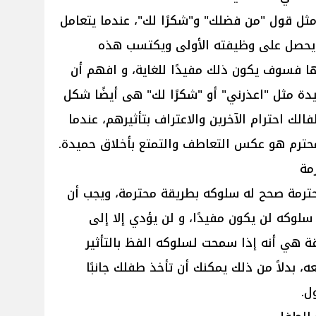
ل قول "من فضلك" و"شكرًا لك"، عندما يتعامل
يحصل على وظيفته الأولى ويكتسب هذه
ها فسوف يكون ذلك مفيدًا للغاية، و افهم أن
ميدة مثل "اعذرني" أو "شكرًا لك" هى أيضًا شكل
ك احترام الآخرين والاعتراف بتأثيرهم، عندما
محترم هو عكس التعاطف والتمتع بأخلاق حميدة.
مة
ترمة صحح له سلوكه بطريقة محترمة، ويجب أن
 سلوكه لن يكون مفيدًا، و لن يؤدي إلا إلى
ة هي أنه إذا سمحت لسلوكه الفظ بالتأثير
، بدلاً من ذلك يمكنك أن تأخذ طفلك جانبًا
ل.