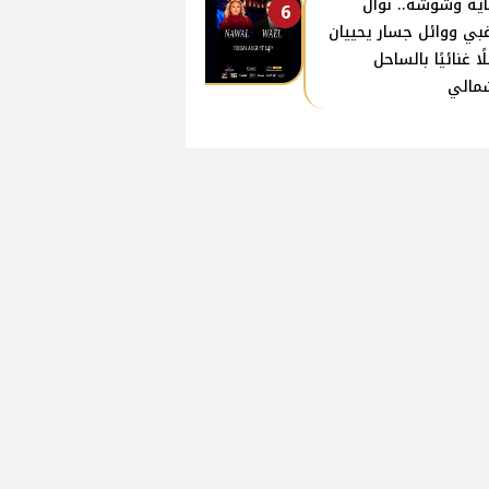
اية وشوشة.. نوال
6
غبي ووائل جسار يحييان
ًا غنائيًا بالساحل
مالي