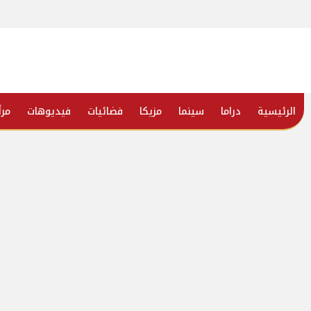
الرئيسية
دراما
سينما
مزيكا
فضائيات
فيديوهات
مرأ