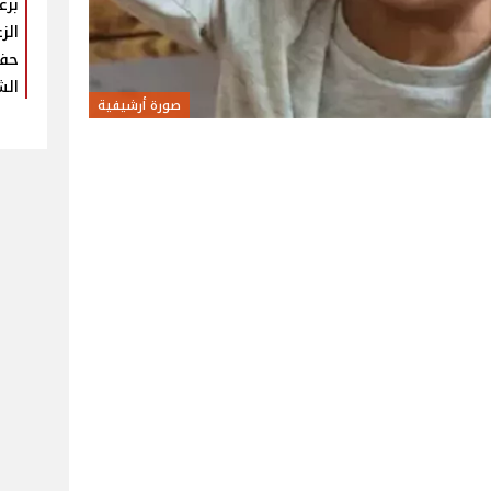
برع
الز
حفل
الش
صورة أرشيفية