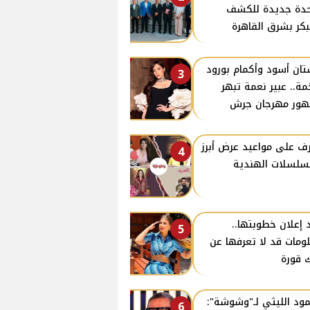
دة جديدة للكشف
بكر بشرق القاهرة
ان أسود وأكمام بورود
3
ة.. عبير نعمة تبهر
ور مهرجان جرش
ف على مواعيد عرض أبرز
4
سلسلات الهندية
 إعلان خطوبتها..
5
ومات قد لا تعرفها عن
 قورة
ود الليثي لـ"وشوشة":
6