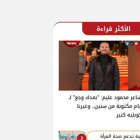
الأكثر قراءة
اعر محمود عليم: "بعدك وجع" لـ
ام مكتوبة من سنين.. وغيرنا
وبليه كتير
ة تدعم صحة المرأة
2