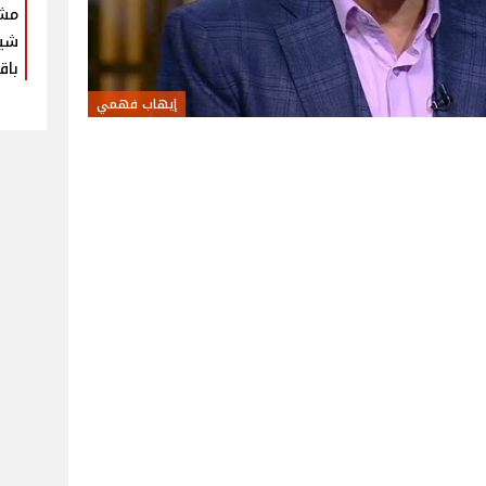
مش
شير
باق
إيهاب فهمي