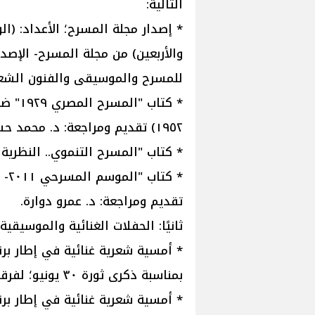
التالية:
* إصدار مجلة المسرح؛ الأعداد: (الوا
والأربعين) من مجلة المسرح- الإص
للمسرح والموسيقى والفنون الشعبية
١٩٥٢) تقديم ومراجعة: د. محمد حسن عبد الله.
* كتاب "المسرح التنموي.. النظرية 
تقديم ومراجعة: د. عمرو دوارة.
ثانيًا: الحفلات الغنائية والموسيقية:
* أمسية شعرية غنائية في إطار برن
بمناسبة ذكرى ثورة ٣٠ يونيو؛ لفرقة المركز الموسيقية والشاعر محمد بهجت.
* أمسية شعرية غنائية في إطار برن