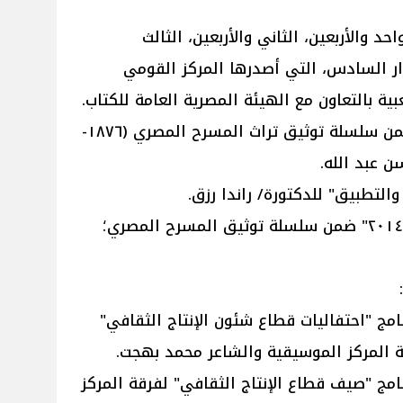
حد والأربعين، الثاني والأربعين، الثالث
دار السادس، التي أصدرها المركز القومي
 بالتعاون مع الهيئة المصرية العامة للكتاب.
* كتاب "المسرح المصري ١٩٢٩" ضمن سلسلة توثيق تراث المسرح المصري (١٨٧٦-
والتطبيق" للدكتورة/ راندا رزق.
* كتاب "الموسم المسرحي ٢٠١١- ٢٠١٤" ضمن سلسلة توثيق المسرح المصري؛
امج "احتفاليات قطاع شئون الإنتاج الثقافي"
امج "صيف قطاع الإنتاج الثقافي" لفرقة المركز