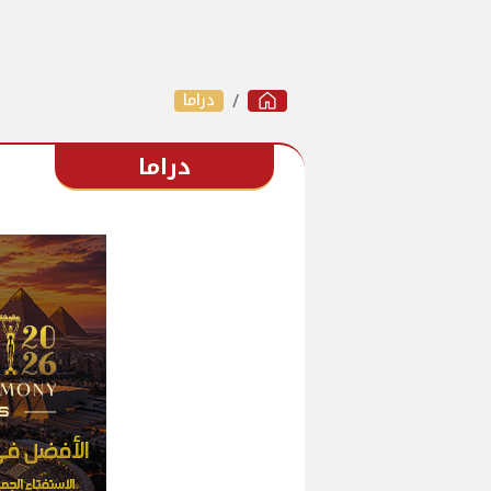
دراما
دراما