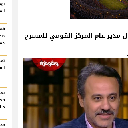
بوح
الم
فست
 مدير عام المركز القومي للمسرح
ضخم
جمه
تعر
الم
بعد
معل
ملك
محم