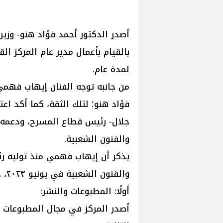
أصدر الدكتور أحمد فؤاد هنو- وزير
بالقيام بأعمال مدير عام المركز 
لمدة عام.
من جانبه توجه الفنان إيهاب فهمي؛
فؤاد هنو؛ لتلك الثقة، كما أكد اعت
جلال- رئيس قطاع المسرح، ودعمه
والفنون الشعبية.
يذكر أن إيهاب فهمي منذ توليه ر
والفنون الشعبية في يونيو ٢٠٢٣، حقق خلالها العديد من الإنجازات أبرزها:
أولًا: المطبوعات والنشر:
أصدر المركز في مجال المطبوعات و