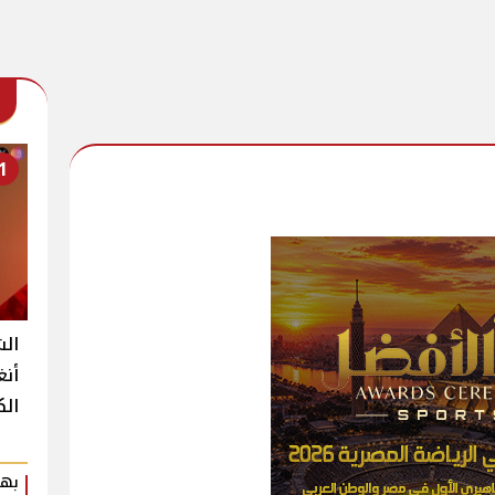
1
الش
أنغ
الك
بهي