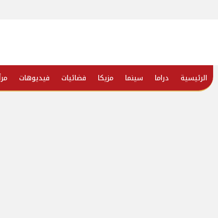
الرئيسية
دراما
سينما
مزيكا
فضائيات
فيديوهات
مرأ