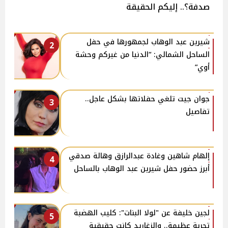
صدفة؟.. إليكم الحقيقة
شيرين عبد الوهاب لجمهورها في حفل
2
الساحل الشمالي: “الدنيا من غيركم وحشة
أوي”
جوان جيت تلغي حفلاتها بشكل عاجل..
3
تفاصيل
إلهام شاهين وغادة عبدالرازق وهالة صدقي
4
أبرز حضور حفل شيرين عبد الوهاب بالساحل
لجين خليفة عن "لولا البنات": كليب الهضبة
5
تجربة عظيمة.. والزغاريد كانت حقيقية