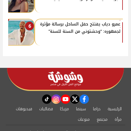
عمرو دياب يفتتح حفل الساحل برسالة مؤثرة
6
لجمهوره: “وحشتوني من السنة للسنة”
instagram
tiktok
youtube
twitter
facebook
الرئيسية
دراما
سينما
مزيكا
فضائيات
فيديوهات
مرأة
مجتمع
منوعات