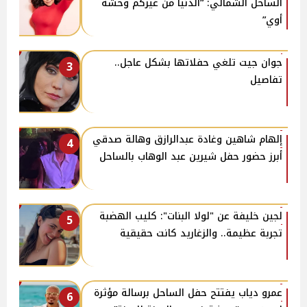
الساحل الشمالي: “الدنيا من غيركم وحشة
أوي”
جوان جيت تلغي حفلاتها بشكل عاجل..
3
تفاصيل
إلهام شاهين وغادة عبدالرازق وهالة صدقي
4
أبرز حضور حفل شيرين عبد الوهاب بالساحل
لجين خليفة عن "لولا البنات": كليب الهضبة
5
تجربة عظيمة.. والزغاريد كانت حقيقية
عمرو دياب يفتتح حفل الساحل برسالة مؤثرة
6