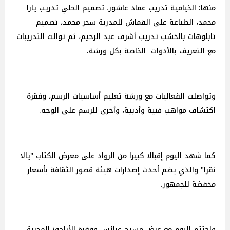
منها: الخيامية تدريب عماد عاشور، تصميم الحلي تدريب يارا
محمد، الطباعة على القماش للمدربة سحر محمد، تصميم
تابلوهات بالخشب تدريب أشرف عبد الرحيم، ثم توالت التدريبات
مع التعريف بالأدوات الخاصة بكل ورشة.
وتواصلت الفعاليات مع ورشة تعليم أساسيات الرسم، وفقرة
اكتشاف مواهب فنية وأدبية، وأخرى للرسم على الوجه.
كما شهد اليوم إقبالا كبيرا من الرواد على معرض الكتاب "يالا
نقرا" والذي يضم أحدث إصدارات هيئة قصور الثقافة بأسعار
مخفضة للجمهور.
واختتم اليوم مع عرض مسرح عرائس وفقرة الأراجوز المحببة