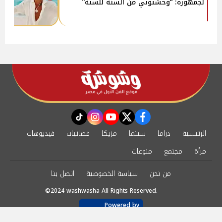
لجمهوره: “وحشتوني من السنة للسنة”
instagram
tiktok
youtube
twitter
facebook
الرئيسية
دراما
سينما
مزيكا
فضائيات
فيديوهات
مرأة
مجتمع
منوعات
من نحن
سياسة الخصوصية
اتصل بنا
©2024 washwasha All Rights Reserved.
Powered by