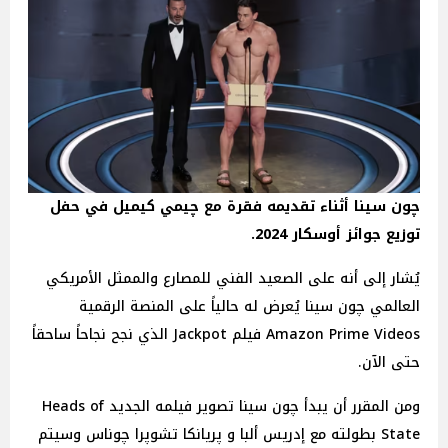
چون سينا أثناء تقديمه فقرة مع چيمي كيميل في حفل
توزيع جوائز أوسكار 2024.
يُشار إلى أنه على الصعيد الفني للمصارع والممثل الأمريكي
العالمي چون سينا يُعرض له حالياً على المنصة الرقمية
Amazon Prime Videos فيلم Jackpot الذي نجح نجاحاً ساحقاً
حتى الآن.
ومن المقرر أن يبدأ چون سينا تصوير فيلمه الجديد Heads of
State بطولته مع إدريس ألبا و پريانكا تشوپرا چوناس وسيتم