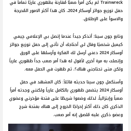
Trainwreck لم يكن أمراً صعبًا مُقارنة بظهوري عاريًا تماماً في
حفل توزيع جوائز أوسكار 2024، كان هذا أكثر الامور المُحرجة
والاسوأ على الإطلاق.
وتابع چون سينا: أتذكر جيداً عندما إتصل بي الإعلامي چيمي
كيميل شخصيًا وقال لي أحتاجك أن تأتي إلى حفل توزيع جوائز
أوسكار 2024 دعني أرسل لك الفكرة وأرسلها على الورق
وإتصلت به مرة أخرى لأقول له هذا أمر صعب جداً ظهوري عارياً
ولكن متى تحتاجني هناك؟، ثم ظهرت في الحفل معه.
وأستكمل چون سينا حديثه قائلاً: كان المشهد في حفل
أوسكار 2024 يتضمن ظهوري بالكامل عارياً ولكنني وجدته أمراً
صعباً وإبتزالياً، لذلك وضعوا شريطًا على فتحة مؤخرتي وعضوي
الذكري كان ذلك أكثر إحراجًا الخروج إلى هناك بفتحة شرج
وعضو ذكري عليه مُلصق إنه أمر صعب.