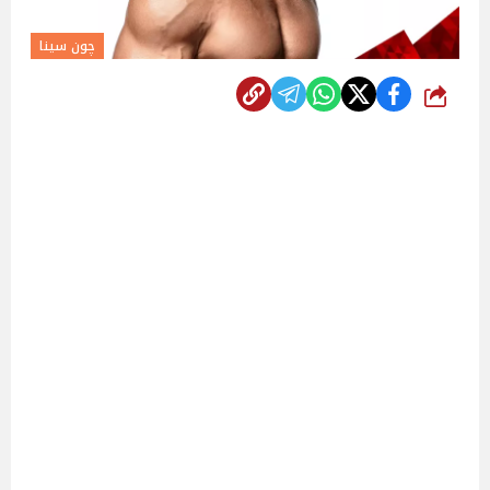
چون سينا
شارك