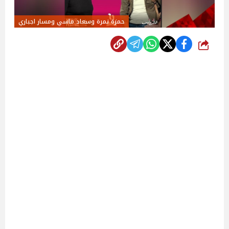
حمزة نمرة وسعاد ماسي ومسار اجباري
شارك