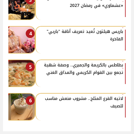
3
«عشماوي» في رمضان 2027
باريس هيلتون تُعيد تعريف أناقة "باربي"
4
الفاخرة
بطاطس بالكريمة والجمبري.. وصفة شهية
5
تجمع بين القوام الكريمي والمذاق الغني
لاتيه القرع المثلج.. مشروب منعش مناسب
6
للصيف