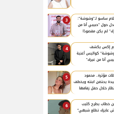
ام ساسو لـ"وشوشة":
3
دل حول "حبيبي أنا من
ك" لم يكن مقصودًا
زم إكس يكشف
4
وشوشة" كواليس أغنية
يبي أنا من غيرك"
ات مؤثرة.. محمود
5
دة يحتضن ابنته ويخطف
نظار خلال حفل زفافها
ن خطاب يطرح كليب
6
 عايزك تطلع شبهي”