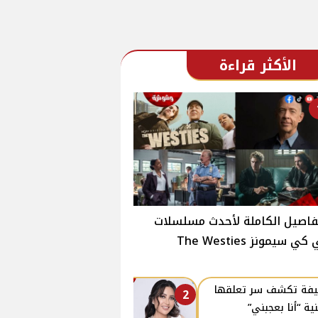
الأكثر قراءة
فاصيل الكاملة لأحدث مسلسلات
ي سيمونز The Westies
فة تكشف سر تعلقها
2
نية “أنا بعجبني”