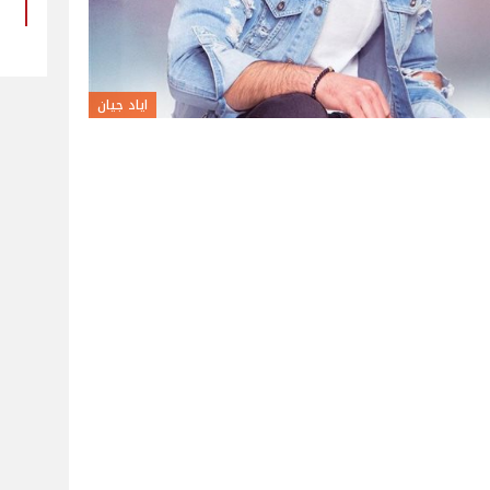
اياد جيان