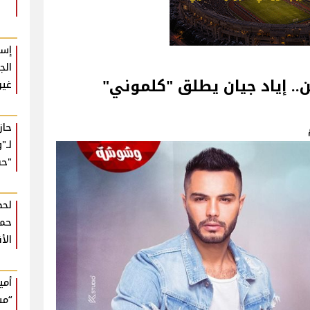
إسل
الج
.. إياد جيان يطلق "كلموني"
غير
حا
لـ"
"حب
لحظ
حمي
الأ
أمي
“مش