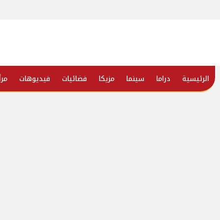
الرئيسية
دراما
سينما
مزيكا
فضائيات
فيديوهات
مرأ