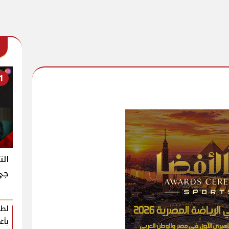
1
الت
جي ك
لطي
بأغ