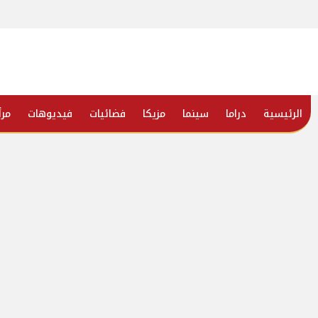
الرئيسية
دراما
سينما
مزيكا
فضائيات
فيديوهات
مرأ