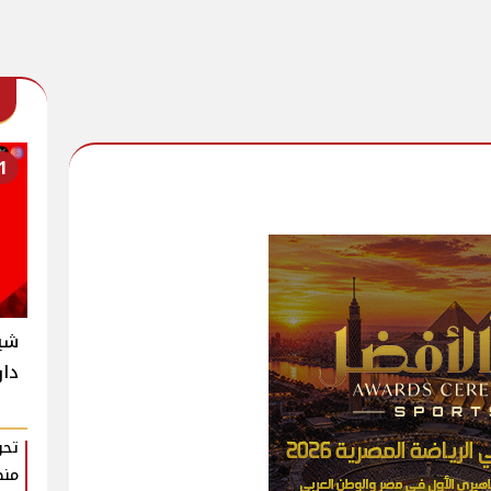
1
شير
دار
تحر
منظ