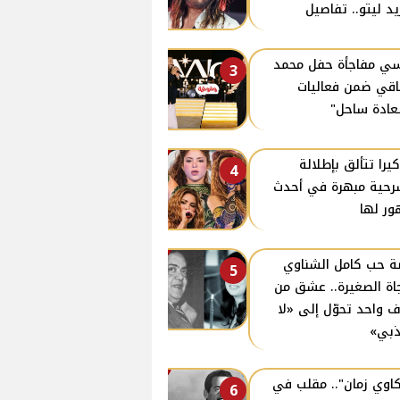
يد ليتو.. تفاصيل
ي مفاجأة حفل محمد
3
قي ضمن فعاليات
ادة ساحل"
يرا تتألق بإطلالة
4
حية مبهرة في أحدث
ر لها
 حب كامل الشناوي
5
اة الصغيرة.. عشق من
 واحد تحوّل إلى «لا
بي»
اوي زمان".. مقلب في
6