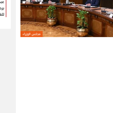
عبد
برح
للق
مجلس الوزراء