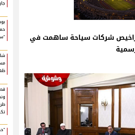
جار
بوس
حما
راخيص شركات سياحة ساهمت في
"سع
رسمية
شاك
مسر
ظهو
قصة
ونج
طرف
تكذ
"حك