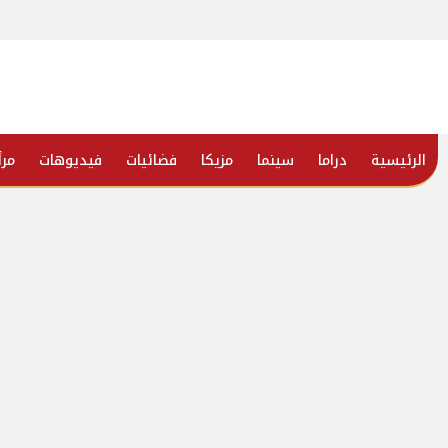
الرئيسية
دراما
سينما
مزيكا
فضائيات
فيديوهات
مرأ