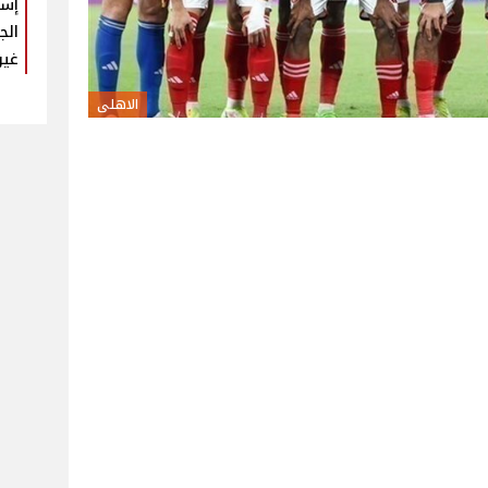
إسل
الج
غير
الاهلى