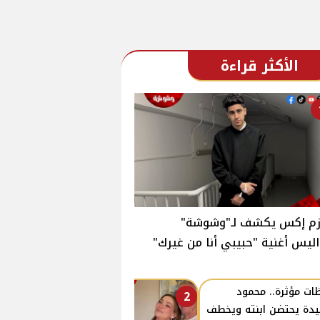
الأكثر قراءة
زم إكس يكشف لـ"وشوشة"
ليس أغنية "حبيبي أنا من غيرك"
ات مؤثرة.. محمود
2
دة يحتضن ابنته ويخطف