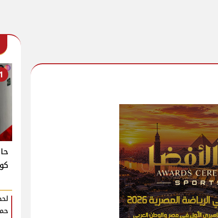
1
حا
كوا
لحظ
حمي