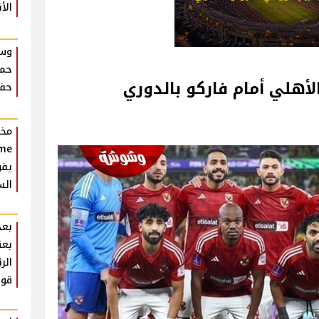
الأ
وسط
حما
لأهلي أمام فاركو بالدوري
حفل
يفو
الس
بعد
بعث
الر
قوي