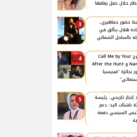
نظار خلال حفل زفافها
 حضور جماهيري..
3
دة هلال يتألق في
ه بالساحل الشمالي
مخرج Call Me by Your
4
Name و After the Hunt
ز بجائزة "فينيسيا
ينمائي"
 إنجاز تاريخي.. رئيسة
5
ة ناشئات اليد: دعم
ئيس السيسي دفعة
ة