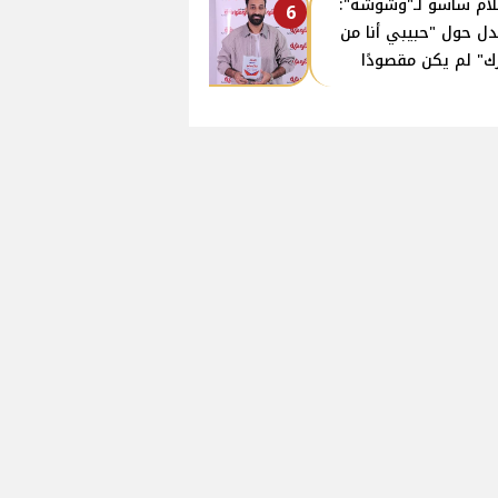
ام ساسو لـ"وشوشة":
6
دل حول "حبيبي أنا من
ك" لم يكن مقصودًا