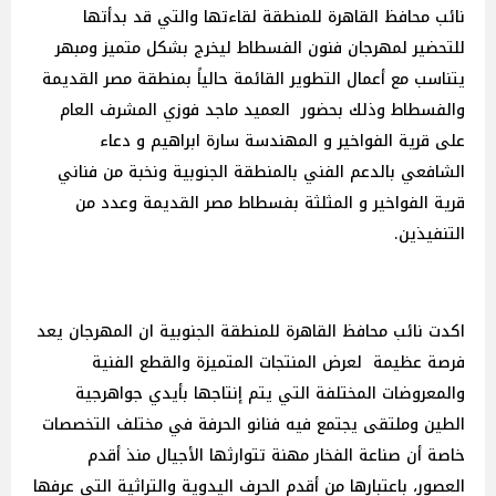
نائب محافظ القاهرة للمنطقة لقاءتها والتي قد بدأتها
للتحضير لمهرجان فنون الفسطاط ليخرج بشكل متميز ومبهر
يتناسب مع أعمال التطوير القائمة حالياً بمنطقة مصر القديمة
والفسطاط وذلك بحضور العميد ماجد فوزي المشرف العام
على قرية الفواخير و المهندسة سارة ابراهيم و دعاء
الشافعي بالدعم الفني بالمنطقة الجنوبية ونخبة من فناني
قرية الفواخير و المثلثة بفسطاط مصر القديمة وعدد من
التنفيذين.
اكدت نائب محافظ القاهرة للمنطقة الجنوبية ان المهرجان يعد
فرصة عظيمة لعرض المنتجات المتميزة والقطع الفنية
والمعروضات المختلفة التي يتم إنتاجها بأيدي جواهرجية
الطين وملتقى يجتمع فيه فنانو الحرفة في مختلف التخصصات
خاصة أن صناعة الفخار مهنة تتوارثها الأجيال منذ أقدم
العصور، باعتبارها من أقدم الحرف اليدوية والتراثية التي عرفها