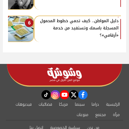
دليل المواطن.. كيف تحمي خطوط المحمول
6
المسجلة باسمك وتستفيد من خدمة
«أرقامي»؟
instagram
tiktok
youtube
twitter
facebook
الرئيسية
دراما
سينما
مزيكا
فضائيات
فيديوهات
مرأة
مجتمع
منوعات
من نحن
سياسة الخصوصية
اتصل بنا