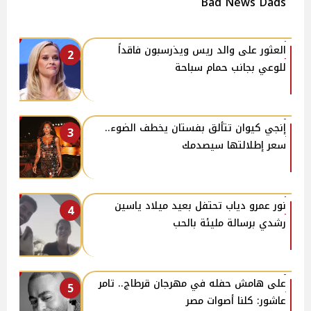
Bad News Dads
العثور على والد ريس ويذرسبون فاقداً
2
للوعي بجانب حمام سباحة
إنجي كيوان تتألق بفستان يخطف الضوء..
3
سعر إطلالتها سيصدمك
نور عمرو دياب تحتفل بعيد ميلاد ياسين
4
رشدي برسالة مليئة بالحب
على هامش حفله في مهرجان قرطاج.. تامر
5
عاشور: كلنا أصوات مصر