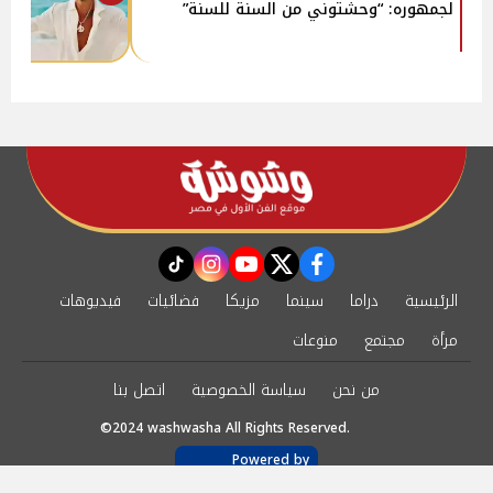
لجمهوره: “وحشتوني من السنة للسنة”
instagram
tiktok
youtube
twitter
facebook
الرئيسية
دراما
سينما
مزيكا
فضائيات
فيديوهات
مرأة
مجتمع
منوعات
من نحن
سياسة الخصوصية
اتصل بنا
©2024 washwasha All Rights Reserved.
Powered by