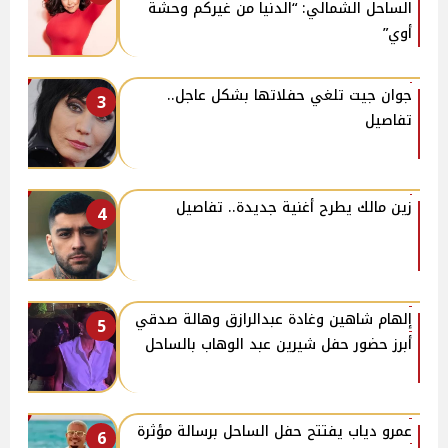
الساحل الشمالي: “الدنيا من غيركم وحشة
أوي”
جوان جيت تلغي حفلاتها بشكل عاجل..
3
تفاصيل
زين مالك يطرح أغنية جديدة.. تفاصيل
4
إلهام شاهين وغادة عبدالرازق وهالة صدقي
5
أبرز حضور حفل شيرين عبد الوهاب بالساحل
عمرو دياب يفتتح حفل الساحل برسالة مؤثرة
6