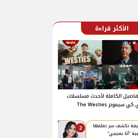
الأكثر قراءة
فاصيل الكاملة لأحدث مسلسلات
ي سيمونز The Westies
فة تكشف سر تعلقها
2
نية “أنا بعجبني”