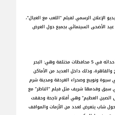
ديو الإعلان الرسمي لفيلم "اللعب مع العيال"،
يد الأضحى السينمائي بجميع دول العرض
فيلم "اللعب مع العيال" تم تصوير أحداثه في 5 محافظات مختلفة وهي: البحر
 والقاهرة، وذلك داخل العديد من الأماكن
في سيوة ونويبع وصحراء الغردقة ومدينة شرم
تي سبق وقدمها شريف مثل فيلم "الناظر" مع
ول الصين العظيم" وهي أفلام ناجحة وحققت
ه حول شاب يتعرض لعدد من الأزمات والمواقف