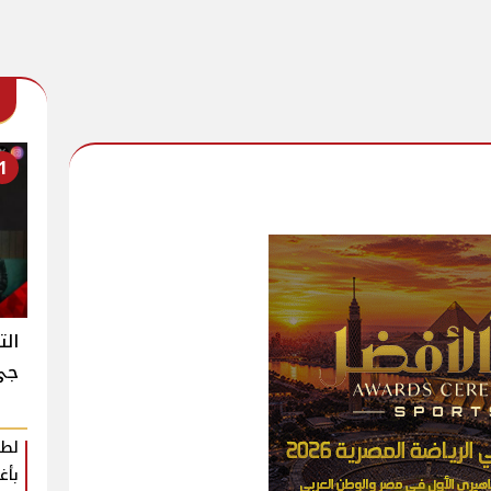
1
الت
جي ك
لطي
بأغ