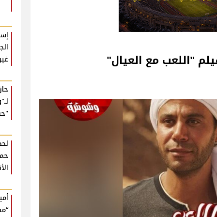
إسل
الج
يلم "اللعب مع العيال"‎
غير
حا
لـ"
"حب
لحظ
حمي
الأ
أمي
“مش