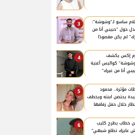
ام ساسو لـ"وشوشة":
3
دل حول "حبيبي أنا من
ك" لم يكن مقصودًا
زم إكس يكشف
4
وشوشة" كواليس أغنية
يبي أنا من غيرك"
ات مؤثرة.. محمود
5
دة يحتضن ابنته ويخطف
نظار خلال حفل زفافها
ن خطاب يطرح كليب
6
 عايزك تطلع شبهي”