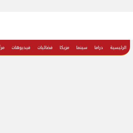
الرئيسية
دراما
سينما
مزيكا
فضائيات
فيديوهات
مرأ