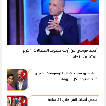
أحمد موسى عن أزمة خطوط الاتصالات: "لازم
المتسبب يتحاسب"
المايسترو سعيد كمال لـ"وشوشة": شيرين
2
كانت ملتزمة بكل البروفات
ملخص أحداث الفن خلال 24 ساعة
3