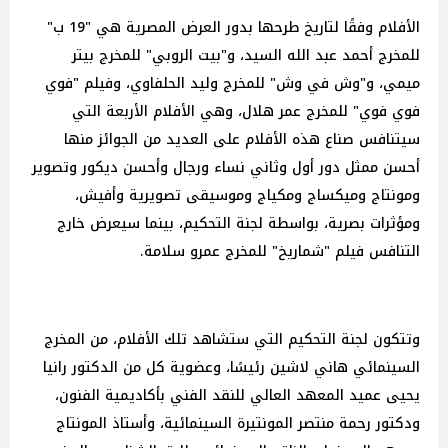
الأفلام وفقًا لتاريخ طرحها بدور العرض المصرية هي "19 ب"
للمخرج أحمد عبد الله السيد، و"بيت الروبي" للمخرج بيتر
ميمي، و"وش في وش" للمخرج وليد الحلفاوي، وفيلم "فوي
فوي فوي" للمخرج عمر هلال، وهي الأفلام الأربعة التي
سيتنافس صناع هذه الأفلام على العديد من الجوائز منها
أحسن ممثل دور أول وثاني نساء ورجال وأحسن ديكور وتصوير
ومونتاج وميكساج ومكياج وموسيقى تصويرية وأفيش،
ومؤثرات بصرية، بواسطة لجنة التحكيم، بينما سيعرض خارج
التنافس فيلم "شماريخ" للمخرج عمرو سلامة.
وتتكون لجنة التحكيم التي ستشاهد تلك الأفلام، من المخرج
السينمائي هاني لاشين رئيسًا، وعضوية كل من الدكتور رانيا
يحيى عميد المعهد العالي للنقد الفني بأكاديمية الفنون،
ودكتور رحمة منتصر المونتيرة السينمائية، وأستاذ المونتاج