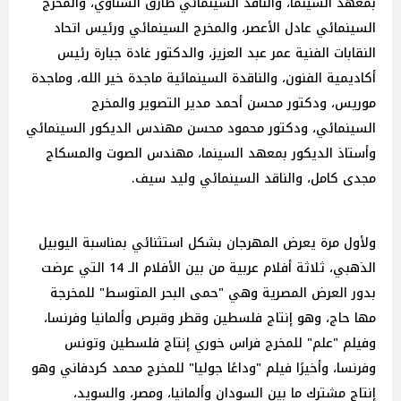
بمعهد السينما، والناقد السينمائي طارق الشناوي، والمخرج
السينمائي عادل الأعصر، والمخرج السينمائي ورئيس اتحاد
النقابات الفنية عمر عبد العزيز، والدكتور غادة جبارة رئيس
أكاديمية الفنون، والناقدة السينمائية ماجدة خير الله، وماجدة
موريس، ودكتور محسن أحمد مدير التصوير والمخرج
السينمائي، ودكتور محمود محسن مهندس الديكور السينمائي
وأستاذ الديكور بمعهد السينما، مهندس الصوت والمسكاج
مجدى كامل، والناقد السينمائي وليد سيف.
ولأول مرة يعرض المهرجان بشكل استثنائي بمناسبة اليوبيل
الذهبي، ثلاثة أفلام عربية من بين الأفلام الـ 14 التي عرضت
بدور العرض المصرية وهي "حمى البحر المتوسط" للمخرجة
مها حاج، وهو إنتاج فلسطين وقطر وقبرص وألمانيا وفرنسا،
وفيلم "علم" للمخرج فراس خوري إنتاج فلسطين وتونس
وفرنسا، وأخيرًا فيلم "وداعًا جوليا" للمخرج محمد كردفاني وهو
إنتاج مشترك ما بين السودان وألمانيا، ومصر، والسويد،