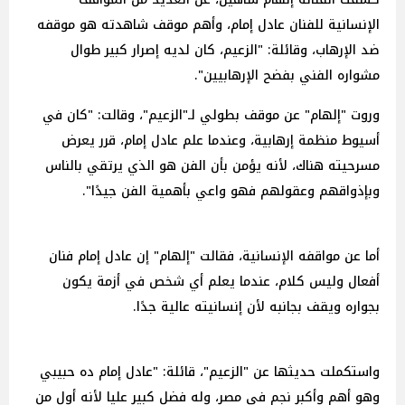
الإنسانية للفنان عادل إمام، وأهم موقف شاهدته هو موقفه
ضد الإرهاب، وقائلة: "الزعيم، كان لديه إصرار كبير طوال
مشواره الفني بفضح الإرهابيين".
وروت "إلهام" عن موقف بطولي لـ"الزعيم"، وقالت: "كان في
أسيوط منظمة إرهابية، وعندما علم عادل إمام، قرر يعرض
مسرحيته هناك، لأنه يؤمن بأن الفن هو الذي يرتقي بالناس
وبإذواقهم وعقولهم فهو واعي بأهمية الفن جيدًا".
أما عن مواقفه الإنسانية، فقالت "إلهام" إن عادل إمام فنان
أفعال وليس كلام، عندما يعلم أي شخص في أزمة يكون
بجواره ويقف بجانبه لأن إنسانيته عالية جدًا.
واستكملت حديثها عن "الزعيم"، قائلة: "عادل إمام ده حبيبي
وهو أهم وأكبر نجم في مصر، وله فضل كبير عليا لأنه أول من