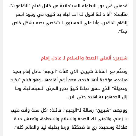
قدمني في دور البطولة السينمائية من خلال فيلم "الهلفوت"،
متابعة: "أنا دائمًا اقول له انت ليك يد كبيرة في وجود اسم
إلهام شاهين، وأنا على المستوى الشخصي بحبه بشكل خاص
جدًا".
شيرين: أتمنى الصحة والسلام لـ عادل إمام
ونختُم مع الفنانة شيرين، الاي هنأت "الزعيم" عادل إمام بعيد
ميلاده، مؤكدة أنها قدمت معه أهم أفلامها، وهو فيلم "بخيت
وعديلة" الذي حقق نجاحًا كبيرًا بدور العرض السينمائية، وما
زال الجمهور يشاهده حتى الآن.
ووجهت "شيرين" رسالة لـ"الزعيم"، قائلة: "كل سنة وأنت طيب
يا زعيم، واتمنى لك الصحة والسلام والسعادة، وتعيش حياة
هادئة وسعيدة زي ما ضحكتنا، وربنا يخليك لينا والعالم كله".