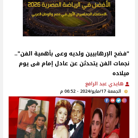
"فضح الإرهابيين ولديه وعى بأهمية الفن"..
نجمات الفن يتحدثن عن عادل إمام فى يوم
ميلاده‎
هايدي عبد الرافع
الجمعة 17/مايو/2024 - 06:52 م