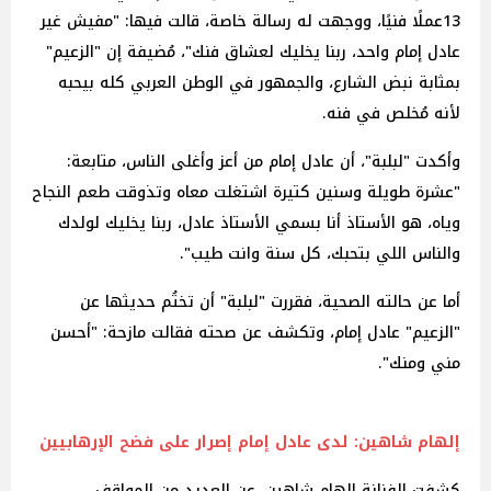
13عملًا فنيًا، ووجهت له رسالة خاصة، قالت فيها: "مفيش غير
عادل إمام واحد، ربنا يخليك لعشاق فنك"، مُضيفة إن "الزعيم"
بمثابة نبض الشارع، والجمهور في الوطن العربي كله بيحبه
لأنه مُخلص في فنه.
وأكدت "لبلبة"، أن عادل إمام من أعز وأغلى الناس، متابعة:
"عشرة طويلة وسنين كتيرة اشتغلت معاه وتذوقت طعم النجاح
وياه، هو الأستاذ أنا بسمي الأستاذ عادل، ربنا يخليك لولدك
والناس اللي بتحبك، كل سنة وانت طيب".
أما عن حالته الصحية، فقررت "لبلبة" أن تختُم حديثها عن
"الزعيم" عادل إمام، وتكشف عن صحته فقالت مازحة: "أحسن
مني ومنك".
إلهام شاهين: لدى عادل إمام إصرار على فضح الإرهابيين
كشفت الفنانة إلهام شاهين، عن العديد من المواقف