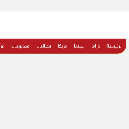
الرئيسية
دراما
سينما
مزيكا
فضائيات
فيديوهات
مرأ