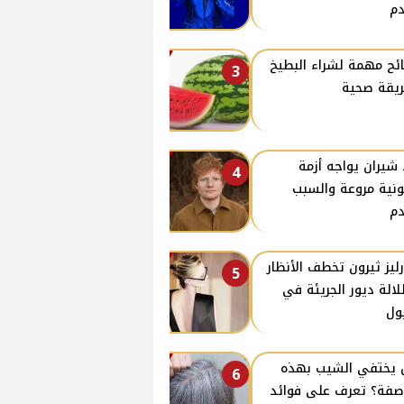
م
ئح مهمة لشراء البطيخ
3
يقة صحية
 شيران يواجه أزمة
4
ونية مروعة والسبب
م
ليز ثيرون تخطف الأنظار
5
لالة ديور الجريئة في
ول
يختفي الشيب بهذه
6
صفة؟ تعرف على فوائد