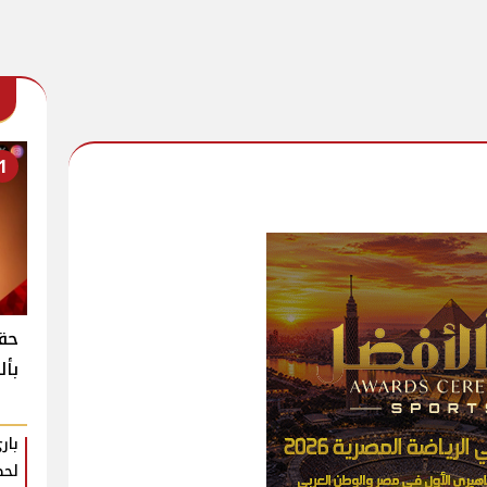
1
حقي
بأل
بار
لحظ