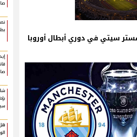
صاد
نصا
بطر
ستر سيتي في دوري أبطال أوروبا
إيد
قان
صاد
شار
بإط
سي
هل 
الو