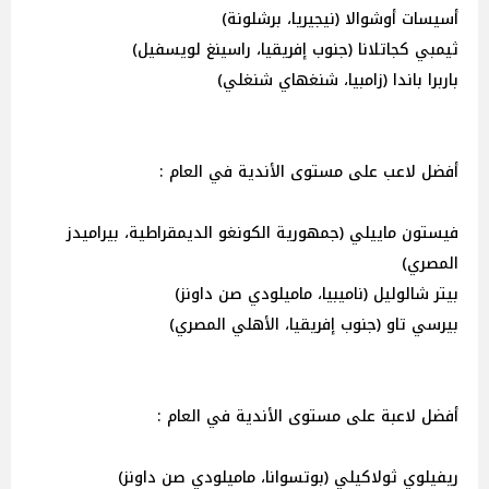
أسيسات أوشوالا (نيجيريا، برشلونة)
ثيمبي كجاتلانا (جنوب إفريقيا، راسينغ لويسفيل)
باربرا باندا (زامبيا، شنغهاي شنغلي)
أفضل لاعب على مستوى الأندية في العام :
فيستون ماييلي (جمهورية الكونغو الديمقراطية، بيراميدز
المصري)
بيتر شالوليل (ناميبيا، ماميلودي صن داونز)
بيرسي تاو (جنوب إفريقيا، الأهلي المصري)
أفضل لاعبة على مستوى الأندية في العام :
ريفيلوي ثولاكيلي (بوتسوانا، ماميلودي صن داونز)