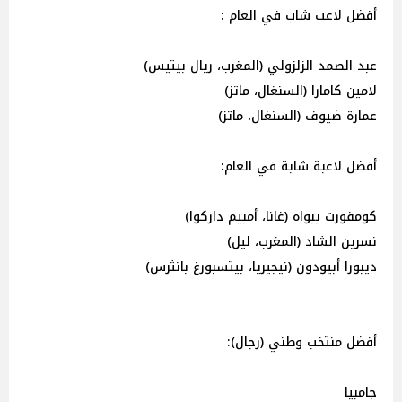
أفضل لاعب شاب في العام :
عبد الصمد الزلزولي (المغرب، ريال بيتيس)
لامين كامارا (السنغال، ماتز)
عمارة ضيوف (السنغال، ماتز)
أفضل لاعبة شابة في العام:
كومفورت يبواه (غانا، أمبيم داركوا)
نسرين الشاد (المغرب، ليل)
ديبورا أبيودون (نيجيريا، بيتسبورغ بانثرس)
أفضل منتخب وطني (رجال):
جامبيا