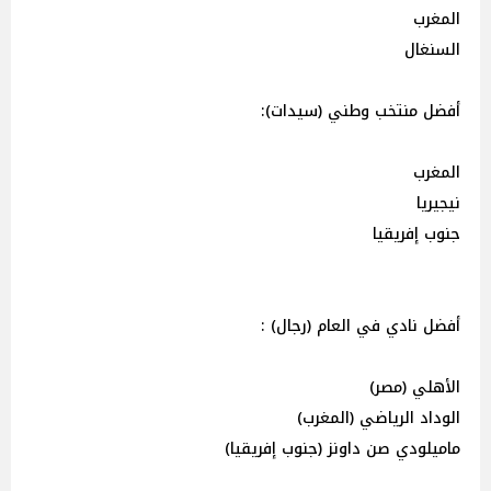
المغرب
السنغال
أفضل منتخب وطني (سيدات):
المغرب
نيجيريا
جنوب إفريقيا
أفضل نادي في العام (رجال) :
الأهلي (مصر)
الوداد الرياضي (المغرب)
ماميلودي صن داونز (جنوب إفريقيا)