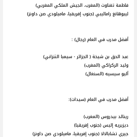
فاطمة تغناوت (المغرب، الجيش الملكي المغربي)
ليبوهانغ راماليبي (جنوب إفريقيا، ماميلودي صن داونز)
أفضل مدرب في العام (رجال) :
عبد الحق بن شيخة ( الجزائر - سيمبا التنزاني)
وليد الركراكي (المغرب)
أليو سيسيه (السنغال)
أفضل مدرب في العام (سيدات):
رينالد بيدروس (المغرب)
ديزيريه إليس (جنوب إفريقيا)
جيري تشابالالا (جنوب إفريقيا، ماميلودي صن داونز)