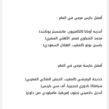
أفضل حارس مرمى في العام :
أندريه أونانا (الكاميرون، مانشستر يونايتد)
محمد الشناوي (مصر، الأهلي المصري)
ياسين بونو (المغرب، الهلال السعودي)
أفضل حارسة مرمى في العام:
خديجة الرميشي (المغرب، الجيش الملكي المغربي)
شياماكا نادوزي (نيجيريا، أف سي باريس)
أنديل دلاميني (جنوب إفريقيا، ماميلودي صن داونز)