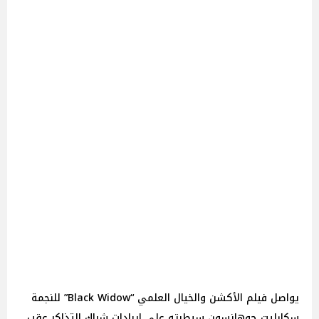
يواصل فيلم الأكشن والخيال العلمي “Black Widow” للنجمة
سكارليت جوهانسون سيطرته على إيرادات شباك التذاكر عقب