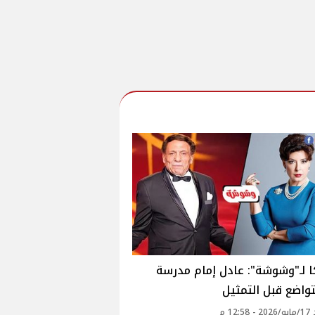
 لـ"وشوشة": عادل إمام مدرسة
واضع قبل التمثيل
12: م