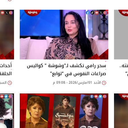
ه..
سحر رامي تكشف لـ"وشوشة " كواليس
أحداث
”
صراعات النفوس في “توابع"
الحلقة 11 وصراعات 
الأحد 01/مارس/2026 - 09:08 م
السبت 28/فبراير/2026