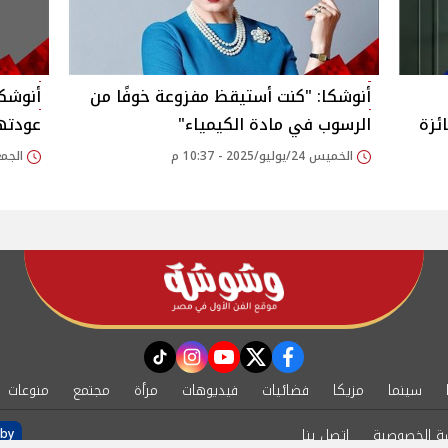
أنوشكا: "كنت أستيقظ مفزوعة خوفًا من
أنوشك
ئزة
الرسوب في مادة الكيمياء"‎
عودتها
الخميس 24/يوليو/2025 - 10:37 م
الجمعة 08/نوفمبر/24
instagram
tiktok
youtube
twitter
facebook
سينما
مزيكا
فضائيات
فيديوهات
مرأة
مجتمع
منوعات
ة الخصوصية
اتصل بنا
by