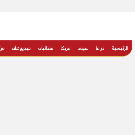
الرئيسية
دراما
سينما
مزيكا
فضائيات
فيديوهات
مرأ