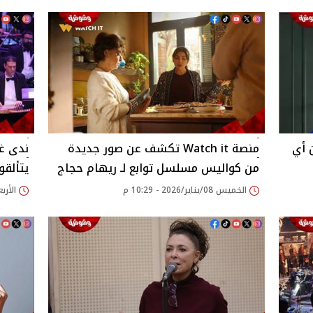
 أي
منصة Watch it تكشف عن صور جديدة
ندى غ
من كواليس مسلسل توابع لـ ريهام حجاج
يتألقو
الخميس 08/يناير/2026 - 10:29 م
الأربعاء 31/ديسمبر/25