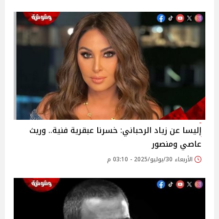
إليسا عن زياد الرحباني: خسرنا عبقرية فنية.. وريث
عاصي ومنصور‎
الأربعاء 30/يوليو/2025 - 03:10 م