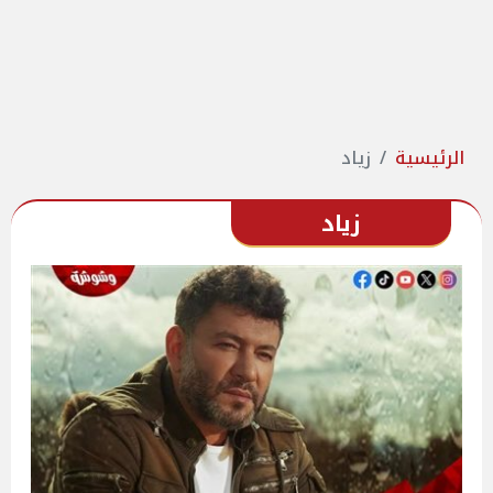
الرئيسية
زياد
زياد