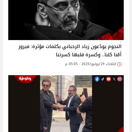
النجوم يودّعون زياد الرحباني بكلمات مؤثرة: فيروز
أمّنا كلنا.. وكسرة قلبها كسرتنا‎
الثلاثاء 29/يوليو/2025 - 05:05 م