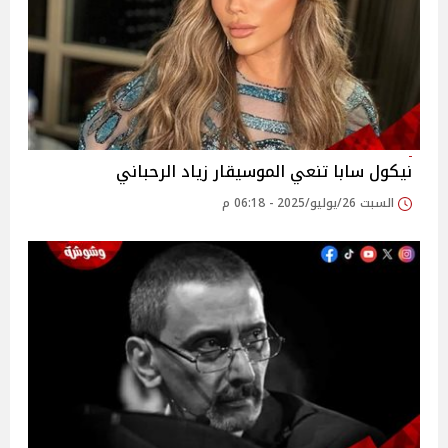
نيكول سابا تنعي الموسيقار زياد الرحباني‎
السبت 26/يوليو/2025 - 06:18 م