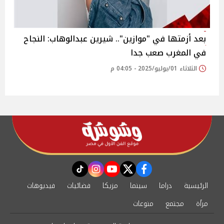
بعد أزمتها في "موازين".. شيرين عبدالوهاب: النجاح
في المغرب صعب جدا‎
الثلاثاء 01/يوليو/2025 - 04:05 م
instagram
tiktok
youtube
twitter
facebook
الرئيسية
دراما
سينما
مزيكا
فضائيات
فيديوهات
مرأة
مجتمع
منوعات