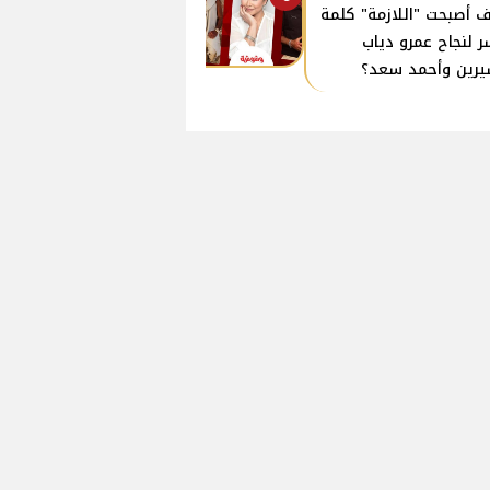
 أصبحت "اللازمة" كلمة
ر لنجاح عمرو دياب
رين وأحمد سعد؟