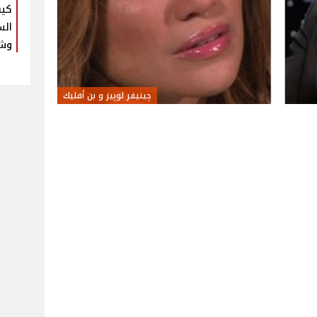
كيف
الس
وشي
چينيفر لوپيز و بن أفليك