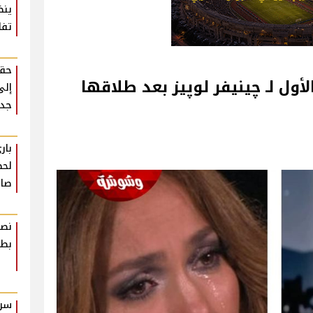
ينظ
تفا
حقي
لأول لـ چينيفر لوپيز بعد طلاقها
إلى
جدي
بار
لحظ
صاد
نصا
بطر
سر 