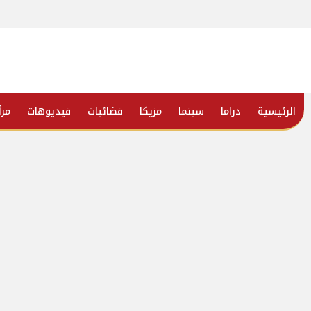
الرئيسية
دراما
سينما
مزيكا
فضائيات
فيديوهات
مرأ