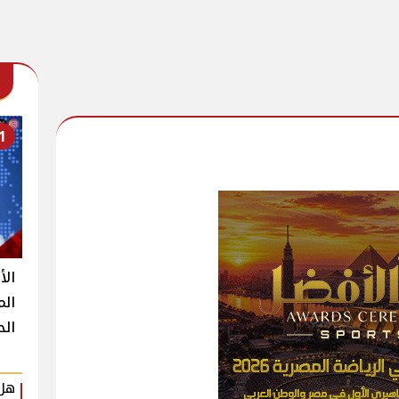
1
الأ
الم
الح
هل 