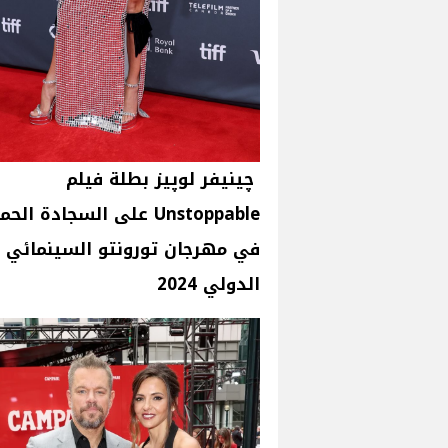
چينيفر لوپيز بطلة فيلم
Unstoppable على السجادة الح
في مهرجان تورونتو السينمائي
الدولي 2024