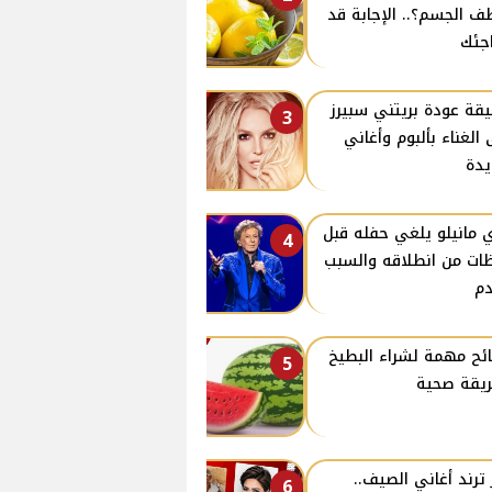
ف الجسم؟.. الإجابة قد
جئك
قة عودة بريتني سبيرز
3
 الغناء بألبوم وأغاني
دة
ي مانيلو يلغي حفله قبل
4
ات من انطلاقه والسبب
م
ئح مهمة لشراء البطيخ
5
يقة صحية
ترند أغاني الصيف..
6