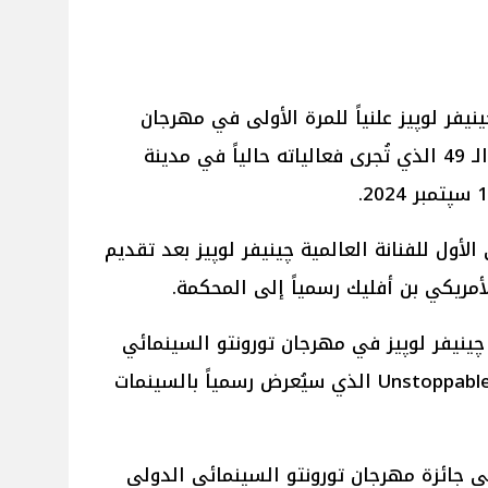
يفر لوپيز علنياً للمرة الأولى في مهرجان
تورونتو السينمائي الدولي لدورته الـ 49 الذي تُجرى فعالياته حالياً في مدينة
لأول للفنانة العالمية چينيفر لوپيز بعد تقديم
مريكي بن أفليك رسمياً إلى المحكمة.
 چينيفر لوپيز في مهرجان تورونتو السينمائي
2024 هو الترويج لفيلمها الجديد Unstoppable الذي سيُعرض رسمياً بالسينمات
يُنافس فيلم Unstoppable على جائزة مهرجان تورونتو السينمائي الدولي