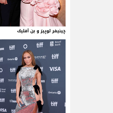
چينيفر لوپيز و بن أفليك