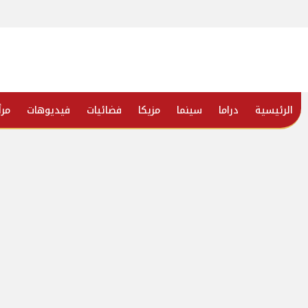
الرئيسية
دراما
سينما
مزيكا
فضائيات
فيديوهات
مرأ