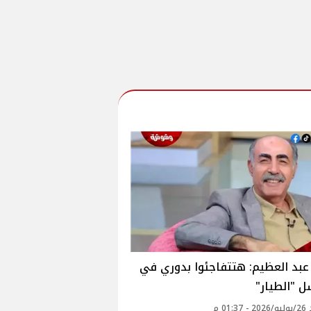
بد العظيم: هتتفاجئوا بدوري في
 "الطيار"
01: م