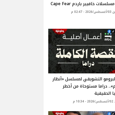
لسلات خافيير باردم Cape Fear
 - 02:47 م
لبرومو التشويقي لمسلسل «أنظار
م».. دراما مستوحاة من أخطر
ا الحقيقية
10: م