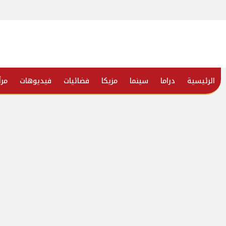
الرئيسية
دراما
سينما
مزيكا
فضائيات
فيديوهات
مرأ