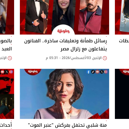
حظات
رسائل طمأنة وتعليقات ساخرة.. الفنانون
بالصور
يتفاعلون مع زلزال مصر
العبد 
الإثنين 03/أغسطس/2026 - 05:31 م
الإثنين 03/أغسطس/2026
منة شلبي تحتفل بفركش "عنبر الموت"
أحداث 