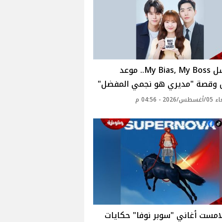
مسلسل My Bias, My Boss.. موعد
 وقصة "مديري هو نجمي المفضل"
20 - 04:56 م
مست أغاني "سوبر نوفا" حكايات