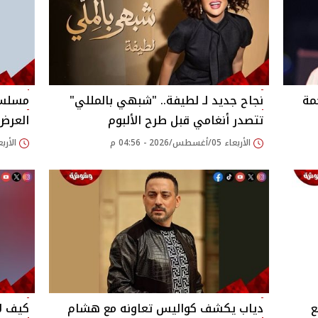
مة
نجاح جديد لـ لطيفة.. "شبهي بالمللي"
تتصدر أنغامي قبل طرح الألبوم
العرض
الأربعاء 05/أغسطس/2026 - 04:56 م
الأربعاء 05/أغسطس/26
ع
دياب يكشف كواليس تعاونه مع هشام
كيف لا