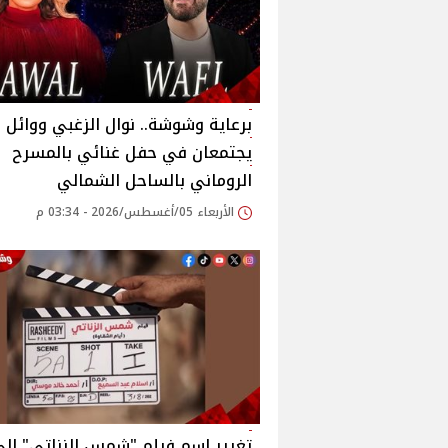
برعاية وشوشة.. نوال الزغبي ووائل 
يجتمعان في حفل غنائي بالمسرح
الروماني بالساحل الشمالي
الأربعاء 05/أغسطس/2026 - 03:34 م
تغيير اسم فيلم "شمس الزناتي" إل