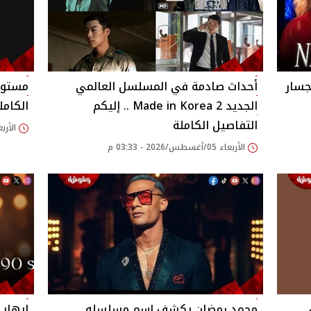
جسار
أحداث صادمة في المسلسل العالمي
مستوح
الجديد 2 Made in Korea .. إليكم
الكامل
التفاصيل الكاملة
الأربعاء 05/أغسطس/26
الأربعاء 05/أغسطس/2026 - 03:33 م
ى
محمد رمضان يكشف اسم مسلسله
إيهاب 