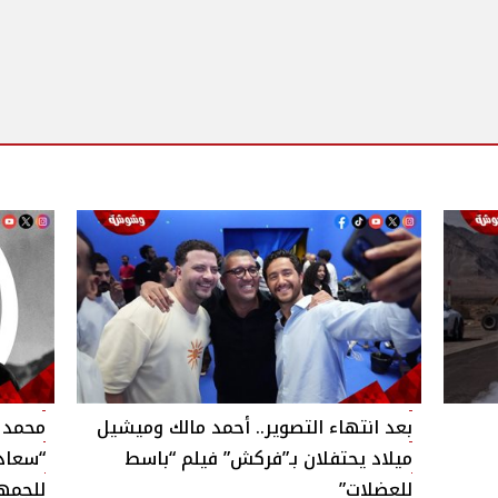
بعد انتهاء التصوير.. أحمد مالك وميشيل
محمد 
ميلاد يحتفلان بـ”فركش” فيلم “باسط
“سعاد
للعضلات”
للجمه