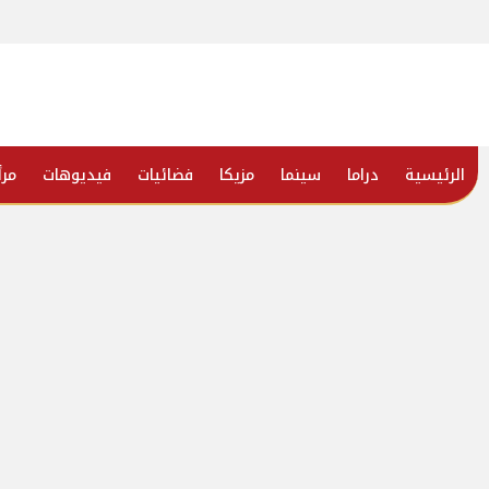
الرئيسية
دراما
سينما
مزيكا
فضائيات
فيديوهات
مرأ