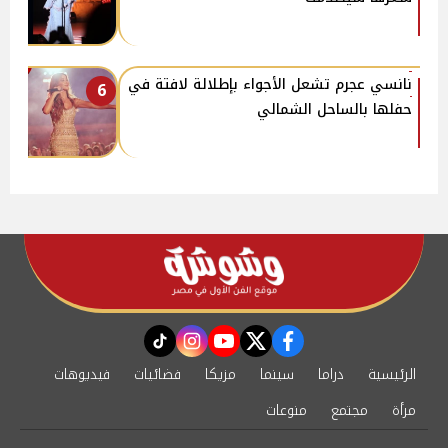
نانسي عجرم تشعل الأجواء بإطلالة لافتة في
6
حفلها بالساحل الشمالي
instagram
tiktok
youtube
twitter
facebook
الرئيسية
دراما
سينما
مزيكا
فضائيات
فيديوهات
مرأة
مجتمع
منوعات