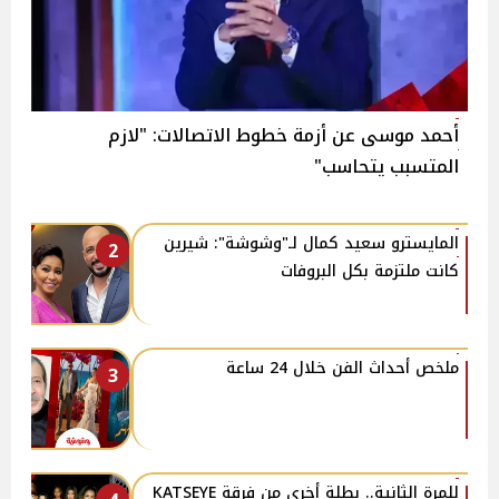
أحمد موسى عن أزمة خطوط الاتصالات: "لازم
المتسبب يتحاسب"
المايسترو سعيد كمال لـ"وشوشة": شيرين
2
كانت ملتزمة بكل البروفات
ملخص أحداث الفن خلال 24 ساعة
3
للمرة الثانية.. بطلة أخرى من فرقة KATSEYE