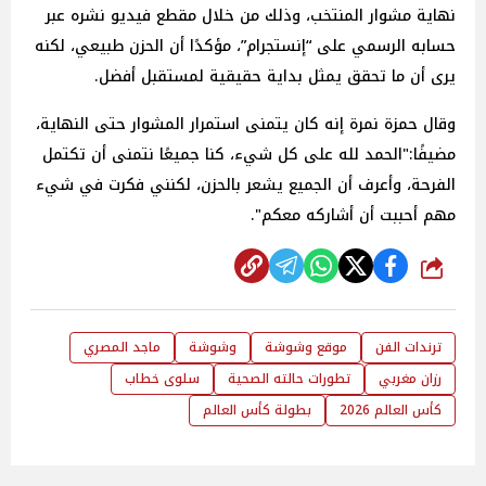
نهاية مشوار المنتخب، وذلك من خلال مقطع فيديو نشره عبر
حسابه الرسمي على “إنستجرام”، مؤكدًا أن الحزن طبيعي، لكنه
يرى أن ما تحقق يمثل بداية حقيقية لمستقبل أفضل.
وقال حمزة نمرة إنه كان يتمنى استمرار المشوار حتى النهاية،
مضيفًا:"الحمد لله على كل شيء، كنا جميعًا نتمنى أن تكتمل
الفرحة، وأعرف أن الجميع يشعر بالحزن، لكنني فكرت في شيء
مهم أحببت أن أشاركه معكم".
شارك
ترندات الفن
موقع وشوشة
وشوشة
ماجد المصري
رزان مغربي
تطورات حالته الصحية
سلوى خطاب
كأس العالم 2026
بطولة كأس العالم