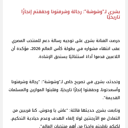
بشرى لـ"وشوشة": رجالة وشرفتونا وحققتم إنجازًا
تاريخيًا
حرصت الفنانة بشرى على توجيه رسالة دعم للمنتخب المصري
عقب انتهاء مشواره في بطولة كأس العالم 2026، مؤكدة أن
اللاعبين قدموا أداءً استثنائيًا يستحق الإشادة.
وتحدثت بشرى في تصريح خاص لـ"وشوشة": "رجالة وشرفتونا
وأسعدتونا، وحققتوا إنجازًا تاريخيًا، وقلبتوا الموازين والمسلمات
القديمة".
وتابعت بشرى حديثها قائلة: "عاش يا وحوش، كنا قريبين من
التعادل مع الأرجنتين لولا إلغاء الهدف وعدم حيادية التحكيم،
لكنكم ناطحتم واحدًا من أهم منتخبات العالم".