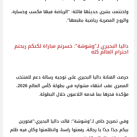
واختتمت بشرى حديثها قائلة: "الرياضة فيها مكسب وخسارة،
والروح المصرية رياضية بطبعها".
داليا البحيري لـ"وشوشة": خسرتم مباراة لكنكم ربحتم
احترام العالم كله
حرصت الفنانة داليا البحيري على توجيه رسالة دعم للمنتخب
المصري عقب انتهاء مشواره في بطولة كأس العالم 2026،
مؤكدة فخرها بما قدمه اللاعبون خلال البطولة.
وفي تصريح خاص لـ"وشوشة": قالت داليا البحيري:"فخورين
بيكم جدًا جدًا يا رجالة، رفعتوا راسنا، واتظلمتوا وكان فيه ظلم