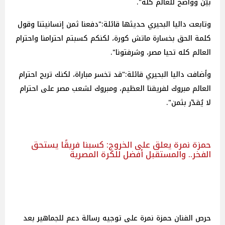
بيّن وواضح للعالم كله".
وتابعت داليا البحيري حديثها قائلة:"دفعنا ثمن إنسانيتنا وقول
كلمة الحق بخسارة ماتش كورة، لكنكم كسبتم احترامنا واحترام
العالم كله تحيا مصر، وشرفتونا".
وأضافت داليا البحيري قائلة:"قد تخسر مباراة، لكنك تربح احترام
العالم مبروك لفريقنا العظيم، ومبروك لشعب مصر على احترام
لا يُقدّر بثمن".
حمزة نمرة يعلق على الخروج: كسبنا فريقًا يستحق
الفخر.. والمستقبل أفضل للكرة المصرية
حرص الفنان حمزة نمرة على توجيه رسالة دعم للجماهير بعد