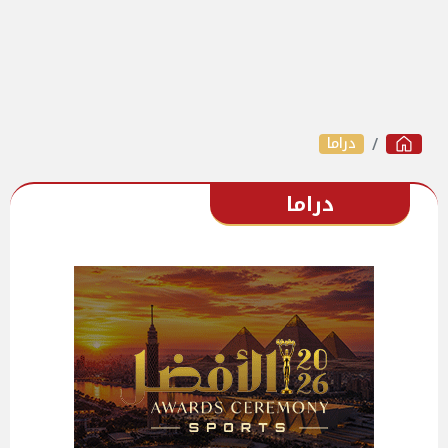
دراما
دراما