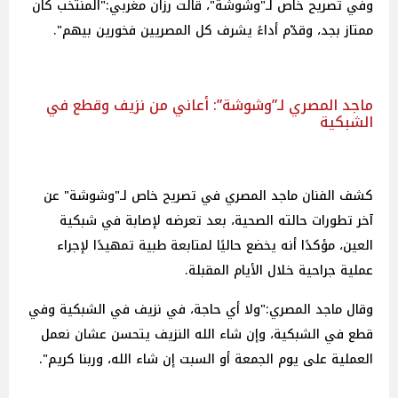
وفي تصريح خاص لـ"وشوشة"، قالت رزان مغربي:"المنتخب كان
ممتاز بجد، وقدّم أداءً يشرف كل المصريين فخورين بيهم".
ماجد المصري لـ”وشوشة”: أعاني من نزيف وقطع في
الشبكية
كشف الفنان ماجد المصري في تصريح خاص لـ"وشوشة" عن
آخر تطورات حالته الصحية، بعد تعرضه لإصابة في شبكية
العين، مؤكدًا أنه يخضع حاليًا لمتابعة طبية تمهيدًا لإجراء
عملية جراحية خلال الأيام المقبلة.
وقال ماجد المصري:"ولا أي حاجة، في نزيف في الشبكية وفي
قطع في الشبكية، وإن شاء الله النزيف يتحسن عشان نعمل
العملية على يوم الجمعة أو السبت إن شاء الله، وربنا كريم".