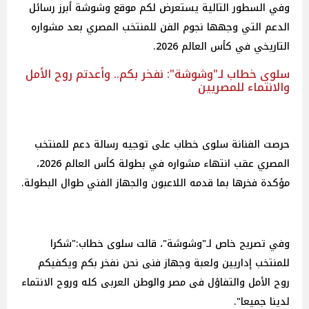
وفي السطور التالية يستعرض لكم موقع وشوشة أبرز رسائل
الدعم التي وجهها نجوم الفن للمنتخب المصري بعد مشواره
التاريخي في كأس العالم 2026.
سلوى خطاب لـ"وشوشة": نفخر بكم.. وأعدتم روح الأمل
والانتماء للمصريين
حرصت الفنانة سلوى خطاب على توجيه رسالة دعم للمنتخب
المصري عقب انتهاء مشواره في بطولة كأس العالم 2026،
مؤكدة فخرها بما قدمه اللاعبون والجهاز الفني طوال البطولة.
وفي تصريح خاص لـ"وشوشة"، قالت سلوى خطاب:"شكرا
للمنتخب إداريين ولعبة وجهاز فنى نحن نفخر بكم ويكفيكم
روح الأمل والتفاؤل فى مصر والوطن العربى كله وروح الانتماء
لدينا جميعا".