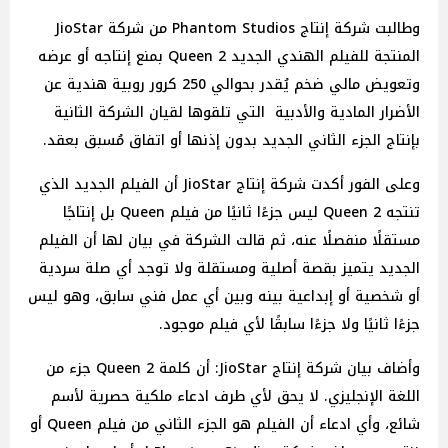
وطالبت شركة إنتاج Phantom Studios من شركة JioStar
المنتجة للفيلم الهندي الجديد Queen 2 بمنع إنتاجه أو عرضه
وتعويض مالي ضخم يُقدر بحوالي 250 كرور روبية هندية عن
الأضرار المادية والأدبية التي تلقوها لقيان الشركة الثانية
بإنتاج الجزء الثاني الجديد بدون إذنها أو اتفاق مُسبق بعقد.
وعلى الفور أكدت شركة إنتاج JioStar أن الفيلم الجديد الذي
تنتجه Queen 2 ليس جزءًا ثانيًا من فيلم Queen بل إنتاجًا
مستقلًا منفصلًا عنه، ثم قالت الشركة في بيان لها أن الفيلم
الجديد يتميز بقصة أصلية ومستقلة ولا توجد أي صلة سردية
أو شخصية أو إبداعية بينه وبين أي عمل فني سابق، وهو ليس
جزءًا ثانيًا ولا جزءًا سابقًا لأي فيلم موجود.
وأضاف بيان شركة إنتاج JioStar: أن كلمة Queen 2 جزء من
اللغة الإنجليزي. لا يحق لأي طرف ادعاء ملكية حصرية لأسم
شائع، وأي ادعاء أن الفيلم هو الجزء الثاني من فيلم Queen أو