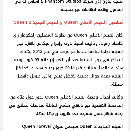
ننتجه بدون إذن شركة Phantom Studios لا أساس له في
القانون وهذه اتهامات غير صحيحة.
تفاصيل الفيلم الأصلي Queen والفيلم الجديد 2 Queen:
كان الفيلم الأصلي Queen من بطولة الممثلين راجكومار راو،
كانجانا رانوت، وتأليف أنفيتا دوت وإخراج فيكاس باهل، نجح
الفيلم نجاحاً ساحقاً عندما تم عرضه في عام 2013 بشباك
التذاكر في دور السينما بعد أن بلغت إيراداته 95 كرور روبية
هندية عالمياً بميزانية قدرها 20 كرور روبية هندية، كما فاز
الفيلم بعدة جوائز وطنية لأفضل فيلم روائي طويل وأفضل
ممثلة.
وكانت أحداث وقصة الفيلم الأصلي Queen تدور حول فتاة من
العاصمة الهندية نيو دلهي تنتمي لعائلة محافظة تنطلق في
رحلة شهر عسل منفردة بعد هروب زوجها منها.
الفيلم الجديد Queen 2 سيحمل عنوان Queen Forever