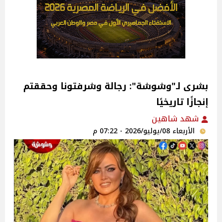
بشرى لـ"وشوشة": رجالة وشرفتونا وحققتم
إنجازًا تاريخيًا
شهد شاهين
الأربعاء 08/يوليو/2026 - 07:22 م