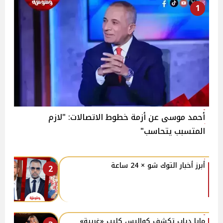
1
أحمد موسى عن أزمة خطوط الاتصالات: "لازم
المتسبب يتحاسب"
أبرز أخبار التوك شو × 24 ساعة
2
مايا دياب تكشف كواليس كليب «غريبة»