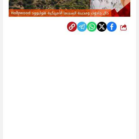
جال جادوت ومدينة السينما الأمريكية هوليوود Hollywood
شارك