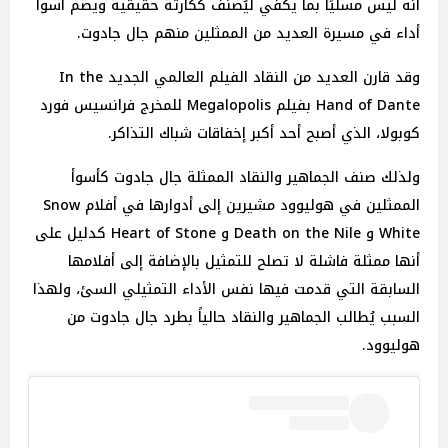
أنه ليس مسليًا بما يكفي ليُصنّف ككارثة حقيقية ويضم أسوأ
أداء في مسيرة العديد من الممثلين منهم جال جادوت.
وقد قارن العديد من النقاد الفيلم العالمي الجديد In the
Hand of Dante بفيلم Megalopolis للمخرج فرانسيس فورد
كوبولا، الذي أصبح أحد أكبر إخفاقات شباك التذاكر.
ولذلك صنف الجماهير والنقاد الممثلة جال جادوت كأسوأ
الممثلين في هوليوود مشيرين إلى أدوارها في أفلام Snow
White و Death on the Nile و Heart of Stone كدليل على
أنها ممثلة فاشلة لا تصلح للتمثيل بالإضافة إلى أفلامها
السابقة التي قدمت فيها نفس الأداء التمثيلي السئ، ولهذا
السبب يُطالب الجماهير والنقاد حالياً بطرد جال جادوت من
هوليوود.