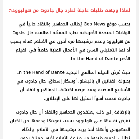
لماذا وجهت طلبات عاجلة لطرد جال جادوت من هوليوود؟:
بحسب موقع Geo News يُطالب الجماهير والنقاد حالياً في
الولايات المتحدة الأمريكية بطرد الممثلة العالمية جال جادوت
من هوليوود وعدم ترشيحها مرة أخرى في الأفلام هناك بسبب
أدائها التمثيلي السئ في الأعمال الفنية خاصةً في الفيلم
الأخير In the Hand of Dante.
حيثُ عُرض الفيلم العالمي الجديد In the Hand of Dante
بطولة الفنانين آل باتيشنو، أوسكار إسحاق، جال جادوت في
الأسابيع الماضية وبعد عرضه اكتشف الجماهير والنقاد أن
جادوت قدمت أسوأ اتمثيل لها على الإطلاق.
بالإضافة إلى ذلك يعتقدون الجماهير والنقاد أن جال جادوت
تفرض نفسها على هوليوود بسبب نفوذها ودعمها من الكيان
الصهيوني وأنهلا أحد يريد ترشيحها في الأفلام، ولذلك
يُطالب الجميع طردها من صناعة الأفلام لأنها ممثلة بدون