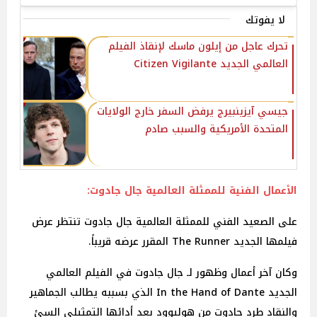
لا يفوتك
تحرك عاجل من إيلون ماسك لإنقاذ الفيلم
العالمي الجديد Citizen Vigilante
جيسي آيزينبيرج يرفض السفر خارج الولايات
المتحدة الأمريكية والسبب صادم
الأعمال الفنية للممثلة العالمية جال جادوت:
على الصعيد الفني للممثلة العالمية جال جادوت تنتظر عرض
فيلمها الجديد The Runner المقرر عرضه قريباً.
وكان آخر أعمال وظهور لـ جال جادوت في الفيلم العالمي
الجديد In the Hand of Dante الذي بسببه يطالب الجماهير
والنقاد طرد جادوت من هوليوود بعد أدائها التمثيلي السئ