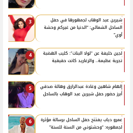
شيرين عبد الوهاب لجمهورها في حفل
3
الساحل الشمالي: “الدنيا من غيركم وحشة
أوي”
لجين خليفة عن "لولا البنات": كليب الهضبة
4
تجربة عظيمة.. والزغاريد كانت حقيقية
إلهام شاهين وغادة عبدالرازق وهالة صدقي
5
أبرز حضور حفل شيرين عبد الوهاب بالساحل
عمرو دياب يفتتح حفل الساحل برسالة مؤثرة
6
لجمهوره: “وحشتوني من السنة للسنة”