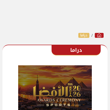
دراما
دراما