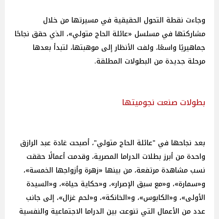
وجاءت نقطة التحول الحقيقية في مسيرتها من خلال
مشاركتها في مسلسل «عائلة الحاج متولي»، الذي حقق نجاحًا
جماهيريًا واسعًا، ولفت الأنظار إلى موهبتها، لتبدأ بعدها
مرحلة جديدة من البطولات المطلقة.
بطولات صنعت نجوميتها
بعد نجاحها في "عائلة الحاج متولي"، أصبحت غادة عبد الرازق
واحدة من أبرز بطلات الدراما المصرية، وقدمت أعمالًا حققت
نسب مشاهدة مرتفعة، من بينها «زهرة وأزواجها الخمسة»،
و«سمارة»، و«مع سبق الإصرار»، و«حكاية حياة»، و«السيدة
الأولى»، و«الكابوس»، و«الخانكة»، و«لحم غزال»، إلى جانب
عدد من الأعمال التي تنوعت بين الدراما الاجتماعية والنفسية