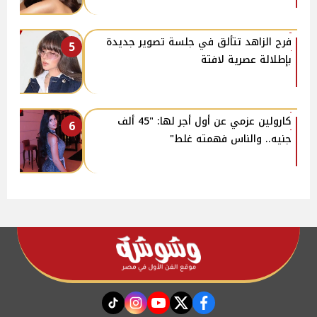
فرح الزاهد تتألق في جلسة تصوير جديدة
5
بإطلالة عصرية لافتة
كارولين عزمي عن أول أجر لها: "45 ألف
6
جنيه.. والناس فهمته غلط"
instagram
tiktok
youtube
twitter
facebook