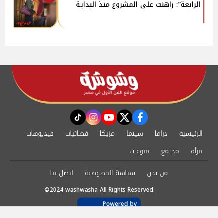
الرابعة”: راهنت على المشروع منذ البداية
instagram
tiktok
youtube
twitter
facebook
الرئيسية
دراما
سينما
مزيكا
فضائيات
فيديوهات
مرأة
مجتمع
منوعات
من نحن
سياسة الخصوصية
اتصل بنا
©2024 washwasha All Rights Reserved.
Powered by