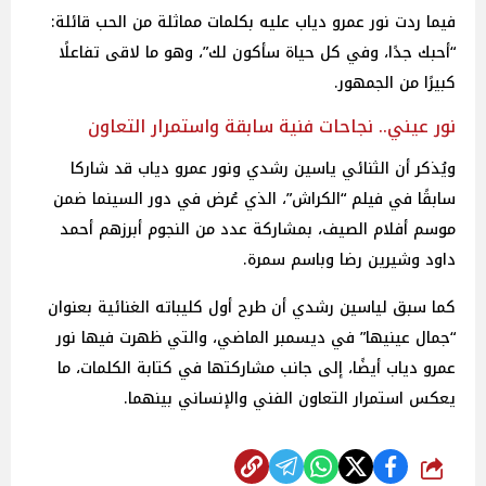
فيما ردت نور عمرو دياب عليه بكلمات مماثلة من الحب قائلة:
“أحبك جدًا، وفي كل حياة سأكون لك”، وهو ما لاقى تفاعلًا
كبيرًا من الجمهور.
نور عيني.. نجاحات فنية سابقة واستمرار التعاون
ويُذكر أن الثنائي ياسين رشدي ونور عمرو دياب قد شاركا
سابقًا في فيلم “الكراش”، الذي عُرض في دور السينما ضمن
موسم أفلام الصيف، بمشاركة عدد من النجوم أبرزهم أحمد
داود وشيرين رضا وباسم سمرة.
كما سبق لياسين رشدي أن طرح أول كليباته الغنائية بعنوان
“جمال عينيها” في ديسمبر الماضي، والتي ظهرت فيها نور
عمرو دياب أيضًا، إلى جانب مشاركتها في كتابة الكلمات، ما
يعكس استمرار التعاون الفني والإنساني بينهما.
شارك