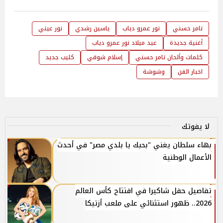
تامر حسني
نور عمرو دياب
ياسين رشدي
نور عيني
أغنية جديدة
عيد ميلاد نور عمرو دياب
كلمات وألحان تامر حسني
إسلام شوقي
كليب جديد
اخبار الفن
وشوشة
لا يفوتك
بهاء سلطان يغني "بحبك يا بلدي مصر" في أحدث
الأعمال الوطنية
تفاصيل حفل شاكيرا في افتتاح كأس العالم
2026.. ظهور استثنائي على ملعب أزتيكا