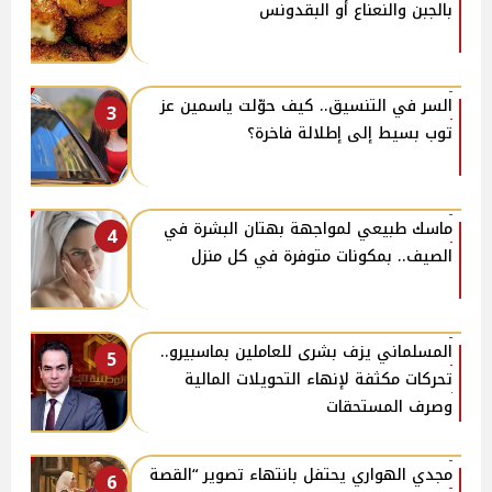
بالجبن والنعناع أو البقدونس
السر في التنسيق.. كيف حوّلت ياسمين عز
3
توب بسيط إلى إطلالة فاخرة؟
ماسك طبيعي لمواجهة بهتان البشرة في
4
الصيف.. بمكونات متوفرة في كل منزل
المسلماني يزف بشرى للعاملين بماسبيرو..
5
تحركات مكثفة لإنهاء التحويلات المالية
وصرف المستحقات
مجدي الهواري يحتفل بانتهاء تصوير “القصة
6